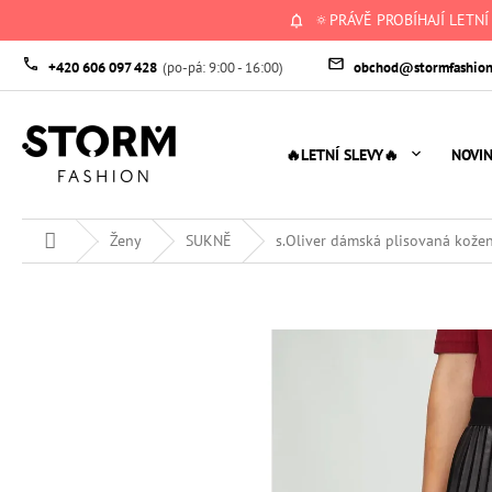
Přejít
🔅PRÁVĚ PROBÍHAJÍ LETNÍ
na
obsah
+420 606 097 428
obchod@stormfashion
🔥LETNÍ SLEVY🔥
NOVI
Domů
Ženy
SUKNĚ
s.Oliver dámská plisovaná kože