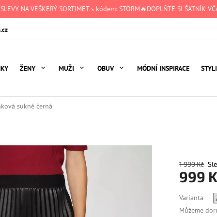
 SLEVY NA VEŠKERÝ SORTIMET s kódem: STORM🔥DOPLŇTE SI ŠATNÍK VČA
.cz
NKY
ŽENY
MUŽI
OBUV
MÓDNÍ INSPIRACE
STYL
nková sukně černá
1 999 Kč
999 K
Měrná
Varianta
cena:
Můžeme doru