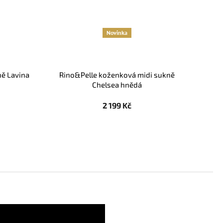
Novinka
ně Lavina
Rino&Pelle koženková midi sukně
Chelsea hnědá
2 199 Kč