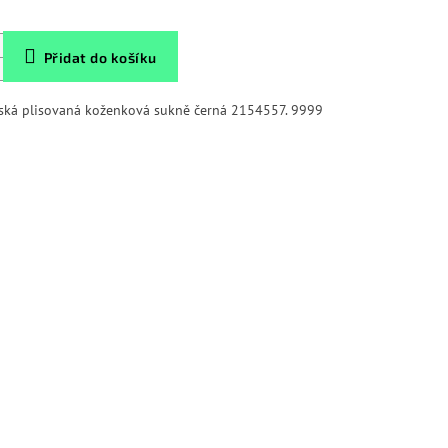
Přidat do košíku
mská plisovaná koženková sukně černá 2154557. 9999