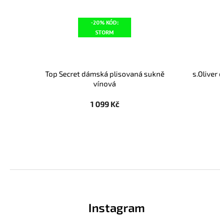
-20% KÓD:
STORM
Top Secret dámská plisovaná sukně
s.Olive
vínová
1 099 Kč
Z
á
p
Instagram
a
t