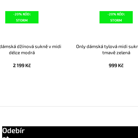
-20% KÓD:
-20% KÓD:
STORM
STORM
r dámská džínová sukně v midi
Only dámská tylová midi suk
délce modrá
tmavě zelená
2 199 Kč
999 Kč
Odebír