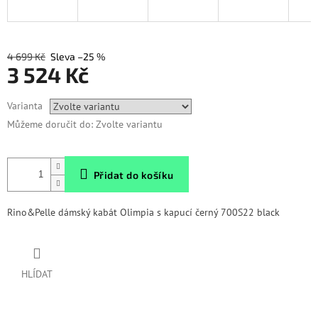
4 699 Kč
–25 %
3 524 Kč
Měrná
Varianta
cena:
Můžeme doručit do:
Zvolte variantu
Přidat do košíku
Rino&Pelle dámský kabát Olimpia s kapucí černý 700S22 black
HLÍDAT