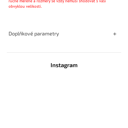
ručně měřené a rozměry se vždy nemusí shodovat s vaší
obvyklou velikostí.
Doplňkové parametry
Z
á
Instagram
p
a
t
í