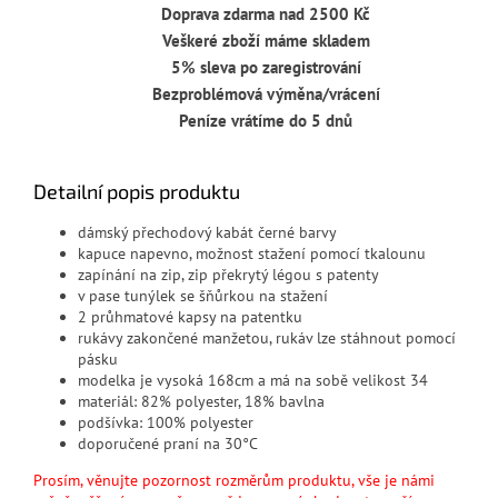
Doprava zdarma nad 2500 Kč
Veškeré zboží máme skladem
5% sleva po zaregistrování
Bezproblémová výměna/vrácení
Peníze vrátíme do 5 dnů
Detailní popis produktu
dámský přechodový kabát černé barvy
kapuce napevno, možnost stažení pomocí tkalounu
zapínání na zip, zip překrytý légou s patenty
v pase tunýlek se šňůrkou na stažení
2 průhmatové kapsy na patentku
rukávy zakončené manžetou, rukáv lze stáhnout pomocí
pásku
modelka je vysoká 168cm a má na sobě velikost 34
materiál: 82% polyester, 18% bavlna
podšívka: 100% polyester
doporučené praní na 30°C
Prosím, věnujte pozornost rozměrům produktu, vše je námi