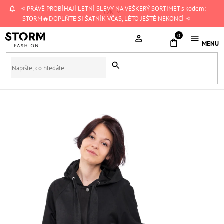
Přejít
🔅PRÁVĚ PROBÍHAJÍ LETNÍ SLEVY NA VEŠKERÝ SORTIMET s kódem:
CZK
na
STORM🔥DOPLŇTE SI ŠATNÍK VČAS, LÉTO JEŠTĚ NEKONCÍ 🔅
obsah
NÁKUPNÍ
KOŠÍK