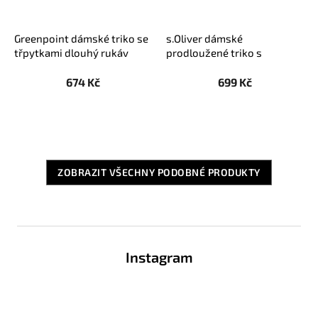
Greenpoint dámské triko se
s.Oliver dámské
třpytkami dlouhý rukáv
prodloužené triko s
černé
dlouhým rukávem černé
674 Kč
699 Kč
ZOBRAZIT VŠECHNY PODOBNÉ PRODUKTY
Z
á
Instagram
p
a
t
í