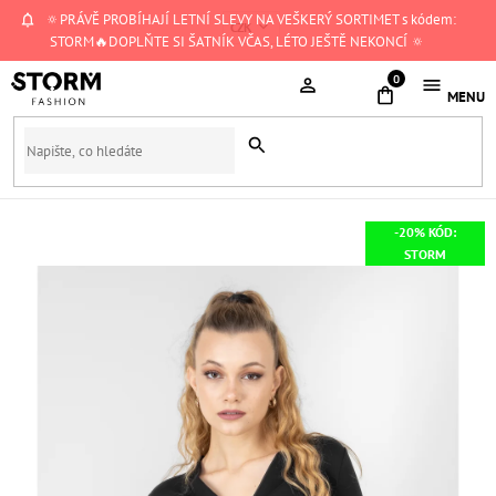
Přejít
🔅PRÁVĚ PROBÍHAJÍ LETNÍ SLEVY NA VEŠKERÝ SORTIMET s kódem:
CZK
na
STORM🔥DOPLŇTE SI ŠATNÍK VČAS, LÉTO JEŠTĚ NEKONCÍ 🔅
obsah
NÁKUPNÍ
KOŠÍK
-20% KÓD:
STORM