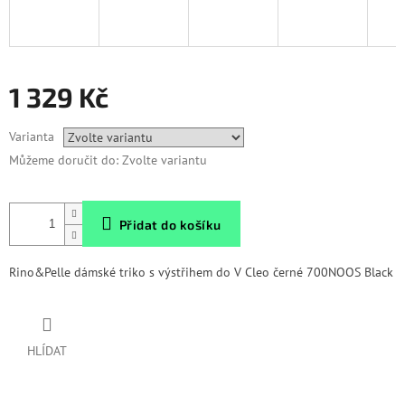
1 329 Kč
Měrná
Varianta
cena:
Můžeme doručit do:
Zvolte variantu
Přidat do košíku
Rino&Pelle dámské triko s výstřihem do V Cleo černé 700NOOS Black
HLÍDAT