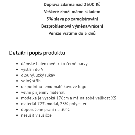
Doprava zdarma nad 2500 Kč
Veškeré zboží máme skladem
5% sleva po zaregistrování
Bezproblémová výměna/vrácení
Peníze vrátíme do 5 dnů
Detailní popis produktu
dámské halenkové triko černé barvy
výstřih do V
dlouhý, úzký rukáv
volný střih
u spodního lemu malé kovové logo
velmi příjemný materiál
modelka je vysoká 176cm a má na sobě velikost XS
materiál 72% modal, 28% polyester
doporučené praní na 30°C
nesušit v sušičce