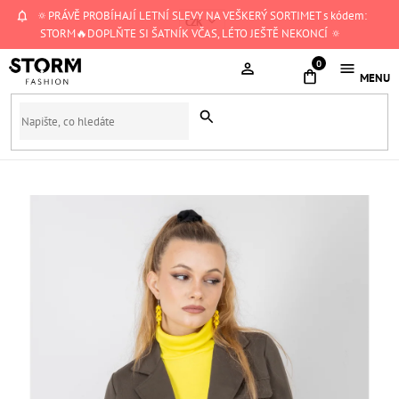
Přejít
🔅PRÁVĚ PROBÍHAJÍ LETNÍ SLEVY NA VEŠKERÝ SORTIMET s kódem:
CZK
na
STORM🔥DOPLŇTE SI ŠATNÍK VČAS, LÉTO JEŠTĚ NEKONCÍ 🔅
obsah
NÁKUPNÍ
KOŠÍK