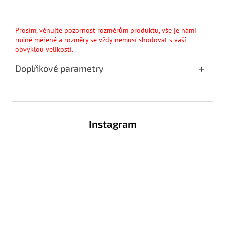
Prosím, věnujte pozornost rozměrům produktu, vše je námi
ručně měřené a rozměry se vždy nemusí shodovat s vaší
obvyklou velikostí.
Doplňkové parametry
Z
á
Instagram
p
a
t
í