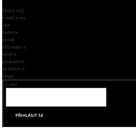
Vložte svůj
e-mail a my
vám
budeme
zasílat
informace o
nových
produktech
na našem e-
shopu.
E-mail
PŘIHLÁSIT SE