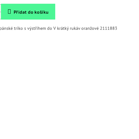
Přidat do košíku
 pánské triko s výstřihem do V krátký rukáv oranžové 2111883