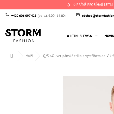
Přejít
🔅PRÁVĚ PROBÍHAJÍ LETNÍ
na
obsah
+420 606 097 428
obchod@stormfashion
🔥LETNÍ SLEVY🔥
NOVI
Domů
Muži
Q/S s.Oliver pánské triko s výstřihem do V kr