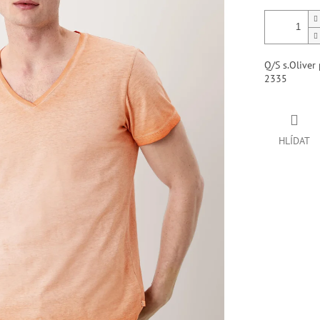
Q/S s.Oliver
2335
HLÍDAT