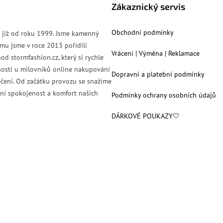
Zákaznický servis
Obchodní podmínky
s již od roku 1999. Jsme kamenný
mu jsme v roce 2013 pořídili
Vrácení | Výměna | Reklamace
od stormfashion.cz, který si rychle
nosti u milovníků online nakupování
Dopravní a platební podmínky
čení. Od začátku provozu se snažíme
ní spokojenost a komfort našich
Podmínky ochrany osobních údajů
DÁRKOVÉ POUKAZY🤍