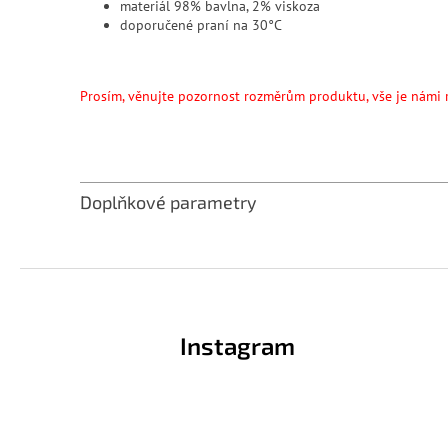
materiál 98% bavlna, 2% viskoza
doporučené praní na 30°C
Prosím, věnujte pozornost rozměrům produktu, vše je námi 
Doplňkové parametry
Z
á
p
Instagram
a
t
í