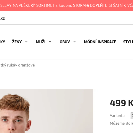
 SLEVY NA VEŠKERÝ SORTIMET s kódem: STORM🔥DOPLŇTE SI ŠATNÍK VČA
.cz
NKY
ŽENY
MUŽI
OBUV
MÓDNÍ INSPIRACE
STYL
átký rukáv oranžové
499 
Měrná
Varianta
cena:
Můžeme doru