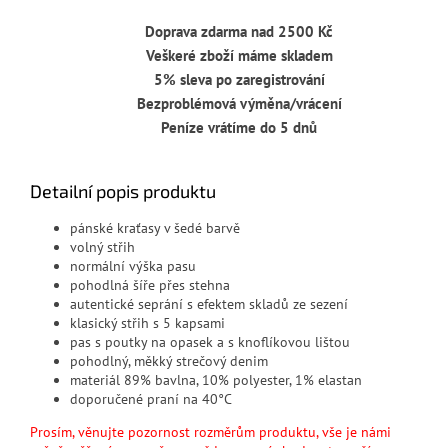
Doprava zdarma nad 2500 Kč
Veškeré zboží máme skladem
5% sleva po zaregistrování
Bezproblémová výměna/vrácení
Peníze vrátíme do 5 dnů
Detailní popis produktu
pánské kraťasy v šedé barvě
volný střih
normální výška pasu
pohodlná šíře přes stehna
autentické seprání s efektem skladů ze sezení
klasický střih s 5 kapsami
pas s poutky na opasek a s knoflíkovou lištou
pohodlný, měkký strečový denim
materiál 89
% bavlna, 10% polyester, 1% elastan
doporučené praní na 40°C
Prosím, věnujte pozornost rozměrům produktu, vše je námi