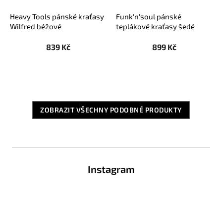
Heavy Tools pánské kraťasy
Funk'n'soul pánské
Wilfred béžové
teplákové kraťasy šedé
839 Kč
899 Kč
ZOBRAZIT VŠECHNY PODOBNÉ PRODUKTY
Z
á
Instagram
p
a
t
í