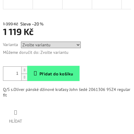
1 399 Kč
–20 %
1 119 Kč
Měrná
Varianta
cena:
Můžeme doručit do:
Zvolte variantu
Přidat do košíku
Q/S s.Oliver pánské džínové kraťasy John šedé 2061306 95Z4 regular
fit
HLÍDAT