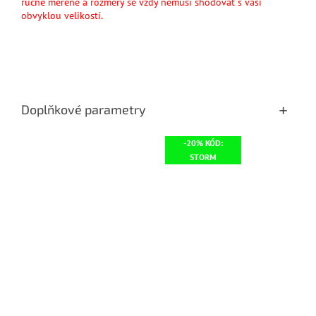
ručně měřené a rozměry se vždy nemusí shodovat s vaší
obvyklou velikostí.
Doplňkové parametry
-20% KÓD:
STORM