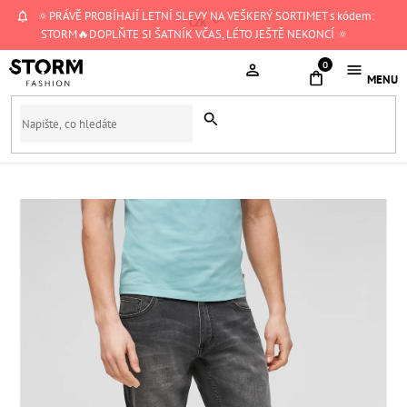
Přejít
🔅PRÁVĚ PROBÍHAJÍ LETNÍ SLEVY NA VEŠKERÝ SORTIMET s kódem:
CZK
na
STORM🔥DOPLŇTE SI ŠATNÍK VČAS, LÉTO JEŠTĚ NEKONCÍ 🔅
obsah
NÁKUPNÍ
KOŠÍK