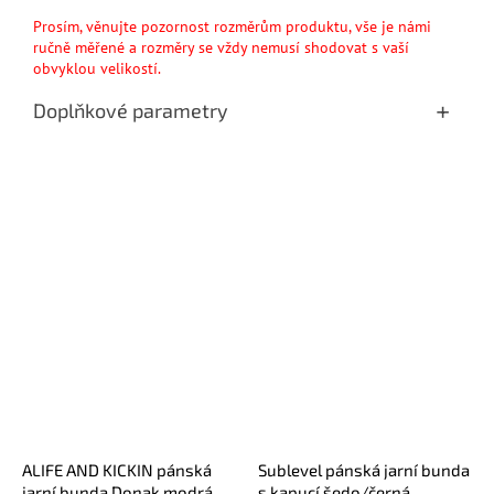
Prosím, věnujte pozornost rozměrům produktu, vše je námi
ručně měřené a rozměry se vždy nemusí shodovat s vaší
obvyklou velikostí.
Doplňkové parametry
ALIFE AND KICKIN pánská
Sublevel pánská jarní bunda
jarní bunda Donak modrá
s kapucí šedo/černá