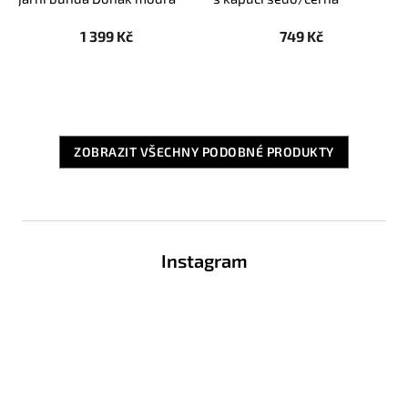
1 399 Kč
749 Kč
ZOBRAZIT VŠECHNY PODOBNÉ PRODUKTY
Z
á
Instagram
p
a
t
í