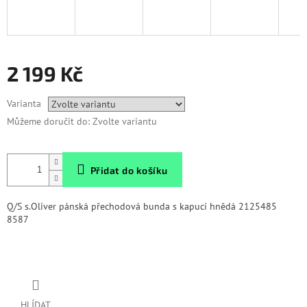
2 199 Kč
Měrná
Varianta
cena:
Můžeme doručit do:
Zvolte variantu
Přidat do košíku
Q/S s.Oliver pánská přechodová bunda s kapucí hnědá 2125485
8587
HLÍDAT