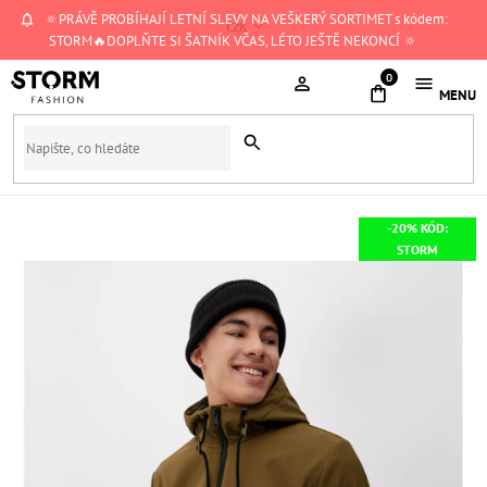
Přejít
🔅PRÁVĚ PROBÍHAJÍ LETNÍ SLEVY NA VEŠKERÝ SORTIMET s kódem:
CZK
na
STORM🔥DOPLŇTE SI ŠATNÍK VČAS, LÉTO JEŠTĚ NEKONCÍ 🔅
obsah
NÁKUPNÍ
KOŠÍK
-20% KÓD:
STORM