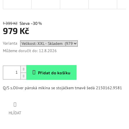
1 399 Kč
–30 %
979 Kč
Měrná
Varianta
cena:
Můžeme doručit do:
12.8.2026
Přidat do košíku
Q/S s.Oliver pánská mikina se stojáčkem tmavě šedá 2150162.9581
HLÍDAT