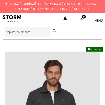
Přejít
🔅PRÁVĚ PROBÍHAJÍ LETNÍ SLEVY NA VEŠKERÝ SORTIMET s kódem:
CZK
na
STORM🔥DOPLŇTE SI ŠATNÍK VČAS, LÉTO JEŠTĚ NEKONCÍ 🔅
obsah
NÁKUPNÍ
KOŠÍK
Udržitelné