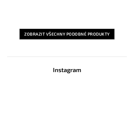
ZOBRAZIT VŠECHNY PODOBNÉ PRODUKTY
Z
á
Instagram
p
a
t
í