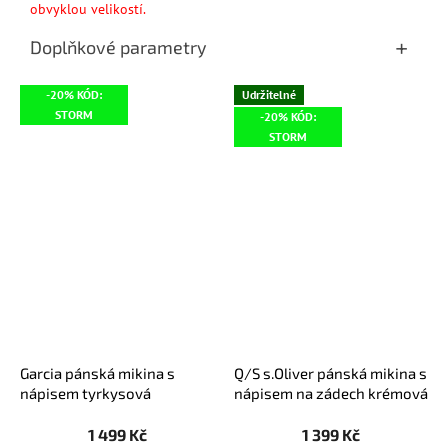
obvyklou velikostí.
Doplňkové parametry
-20% KÓD:
Udržitelné
STORM
-20% KÓD:
STORM
Garcia pánská mikina s
Q/S s.Oliver pánská mikina s
nápisem tyrkysová
nápisem na zádech krémová
1 499 Kč
1 399 Kč