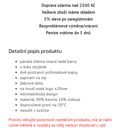
Doprava zdarma nad 2500 Kč
Veškeré zboží máme skladem
5% sleva po zaregistrování
Bezproblémová výměna/vrácení
Peníze vrátíme do 5 dnů
Detailní popis produktu
pánská mikina tmavě šedé barvy
u krku stojáček
dvě postranní průhmatové kapsy
zapínání na zip
žebrové lemy
na hrudi malé logo s.Oliver
minimalistický design
materiál: 90% bavlna, 10% viskoza
doporučené praní na 30°C
nesušit v sušičce
Prosím, věnujte pozornost rozměrům produktu, vše je námi
ručně měřené a rozměry se vždy nemusí shodovat s vaší