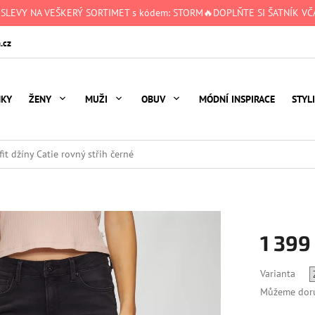
 SLEVY NA VEŠKERÝ SORTIMET s kódem: STORM🔥DOPLŇTE SI ŠATNÍK VČA
.cz
NKY
ŽENY
MUŽI
OBUV
MÓDNÍ INSPIRACE
STYL
it džíny Catie rovný střih černé
1 399
Měrná
Varianta
cena:
Můžeme doru