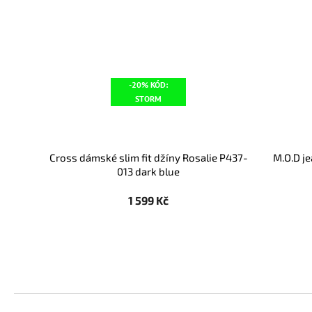
-20% KÓD:
STORM
Cross dámské slim fit džíny Rosalie P437-
M.O.D j
013 dark blue
1 599 Kč
Z