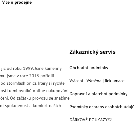
Více o prodejně
Zákaznický servis
Obchodní podmínky
s již od roku 1999. Jsme kamenný
mu jsme v roce 2013 pořídili
Vrácení | Výměna | Reklamace
od stormfashion.cz, který si rychle
nosti u milovníků online nakupování
Dopravní a platební podmínky
čení. Od začátku provozu se snažíme
ní spokojenost a komfort našich
Podmínky ochrany osobních údajů
DÁRKOVÉ POUKAZY🤍