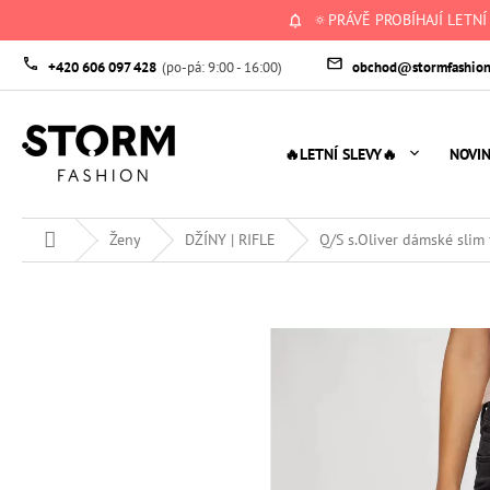
Přejít
🔅PRÁVĚ PROBÍHAJÍ LETNÍ
na
obsah
+420 606 097 428
obchod@stormfashion
🔥LETNÍ SLEVY🔥
NOVI
Domů
Ženy
DŽÍNY | RIFLE
Q/S s.Oliver dámské slim f