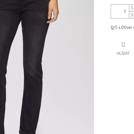
Q/S s.Oliver
HLÍDAT