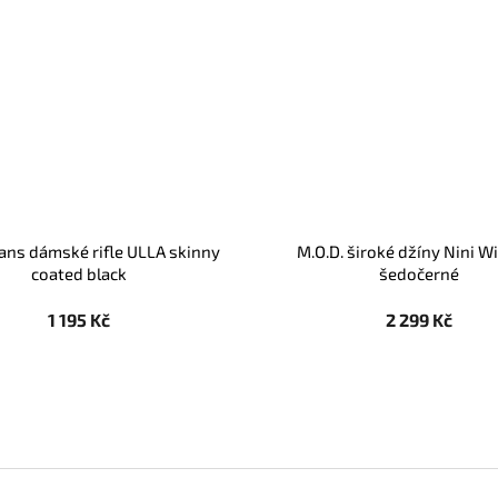
eans dámské rifle ULLA skinny
M.O.D. široké džíny Nini Wi
coated black
šedočerné
1 195 Kč
2 299 Kč