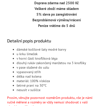
Doprava zdarma nad 2500 Kč
Veškeré zboží máme skladem
5% sleva po zaregistrování
Bezproblémová výměna/vrácení
Peníze vrátíme do 5 dnů
Detailní popis produktu
dámské košilové šaty modré barvy
u krku límeček
v horní části knoflíková léga
dlouhý rukáv zakončený manžetou na 3 knoflíky
v pase stažené do uzlu
vypasovaný střih
délka nad kolena
materiál: 100% viskóza
šetrné praní na 30°C
nesusit v sušičce
Prosím, věnujte pozornost rozměrům produktu, vše je námi
ručně měřené a rozměry se vždy nemusí shodovat s vaší