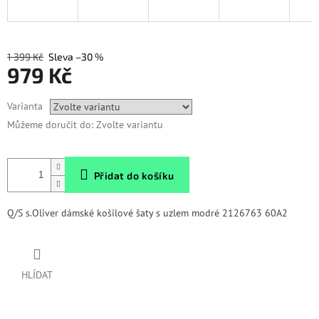
1 399 Kč
–30 %
979 Kč
Měrná
Varianta
cena:
Můžeme doručit do:
Zvolte variantu
Přidat do košíku
Q/S s.Oliver dámské košilové šaty s uzlem modré 2126763 60A2
HLÍDAT