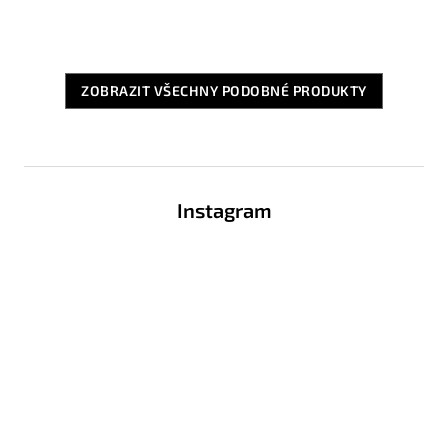
ZOBRAZIT VŠECHNY PODOBNÉ PRODUKTY
Z
á
Instagram
p
a
t
í