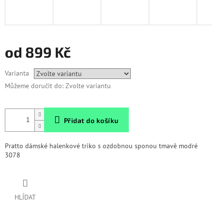
od
899 Kč
Měrná
Varianta
cena:
Můžeme doručit do:
Zvolte variantu
Přidat do košíku
Pratto dámské halenkové triko s ozdobnou sponou tmavě modré
3078
HLÍDAT