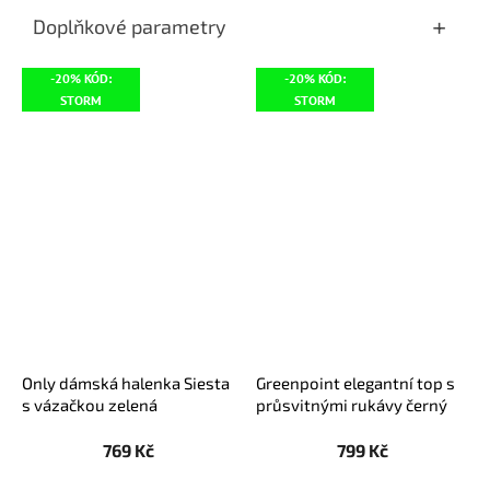
Doplňkové parametry
-20% KÓD:
-20% KÓD:
STORM
STORM
Only dámská halenka Siesta
Greenpoint elegantní top s
s vázačkou zelená
průsvitnými rukávy černý
769 Kč
799 Kč