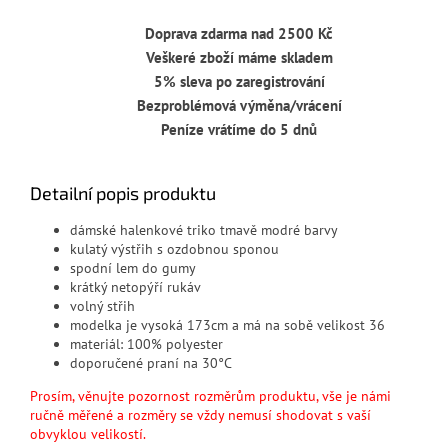
Doprava zdarma nad 2500 Kč
Veškeré zboží máme skladem
5% sleva po zaregistrování
Bezproblémová výměna/vrácení
Peníze vrátíme do 5 dnů
Detailní popis produktu
dámské halenkové triko tmavě modré barvy
kulatý výstřih s ozdobnou sponou
spodní lem do gumy
krátký netopýří rukáv
volný střih
modelka je vysoká 173cm a má na sobě velikost 36
materiál: 100% polyester
doporučené praní na 30°C
Prosím, věnujte pozornost rozměrům produktu, vše je námi
ručně měřené a rozměry se vždy nemusí shodovat s vaší
obvyklou velikostí.