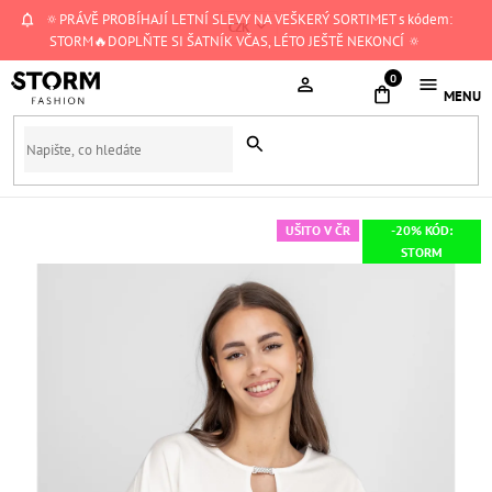
Přejít
🔅PRÁVĚ PROBÍHAJÍ LETNÍ SLEVY NA VEŠKERÝ SORTIMET s kódem:
CZK
na
STORM🔥DOPLŇTE SI ŠATNÍK VČAS, LÉTO JEŠTĚ NEKONCÍ 🔅
obsah
NÁKUPNÍ
KOŠÍK
UŠITO V ČR
-20% KÓD:
STORM