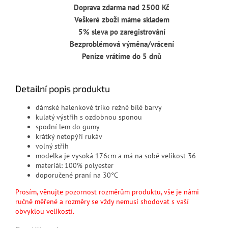
Doprava zdarma nad 2500 Kč
Veškeré zboží máme skladem
5% sleva po zaregistrování
Bezproblémová výměna/vrácení
Peníze vrátíme do 5 dnů
Detailní popis produktu
dámské halenkové triko režně bílé barvy
kulatý výstřih s ozdobnou sponou
spodní lem do gumy
krátký netopýří rukáv
volný střih
modelka je vysoká 176cm a má na sobě velikost 36
materiál: 100% polyester
doporučené praní na 30°C
Prosím, věnujte pozornost rozměrům produktu, vše je námi
ručně měřené a rozměry se vždy nemusí shodovat s vaší
obvyklou velikostí.