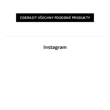
ZOBRAZIT VŠECHNY PODOBNÉ PRODUKTY
Z
á
Instagram
p
a
t
í