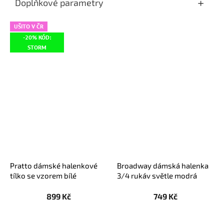
Doplňkové parametry
UŠITO V ČR
-20% KÓD:
STORM
Pratto dámské halenkové
Broadway dámská halenka
tílko se vzorem bílé
3/4 rukáv světle modrá
899 Kč
749 Kč