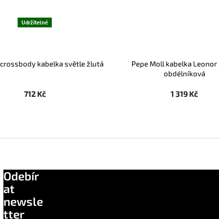
Udržitelné
 crossbody kabelka světle žlutá
Pepe Moll kabelka Leonor
obdélníková
712 Kč
1 319 Kč
Odebír
at
newsle
tter