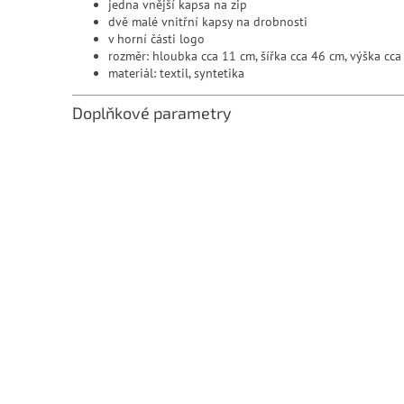
jedna vnější kapsa na zip
dvě malé vnitřní kapsy na drobnosti
v horní části logo
rozměr: hloubka cca 11 cm, šířka cca 46 cm, výška cc
materiál: textil, syntetika
Doplňkové parametry