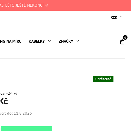
S, LÉTO JEŠTĚ NEKONCÍ 🔅
CZK
NÁ
ING NA MÍRU
KABELKY
ZNAČKY
KO
Udržitelné
–24 %
 Kč
čit do:
11.8.2026