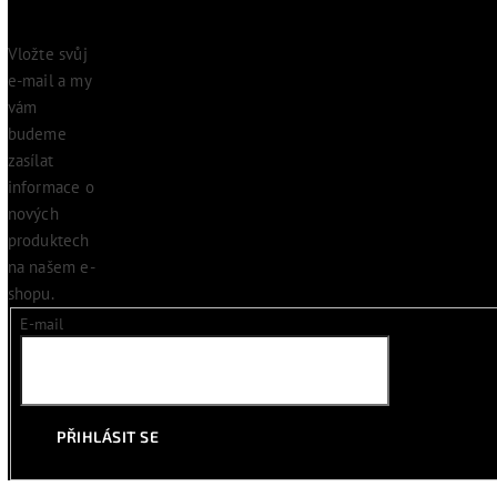
Vložte svůj
e-mail a my
vám
budeme
zasílat
informace o
nových
produktech
na našem e-
shopu.
E-mail
PŘIHLÁSIT SE