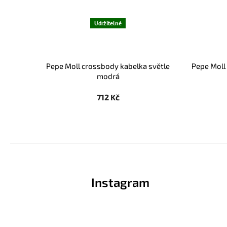
Udržitelné
Pepe Moll crossbody kabelka světle
Pepe Moll
modrá
712 Kč
Z
á
p
Instagram
a
t
í