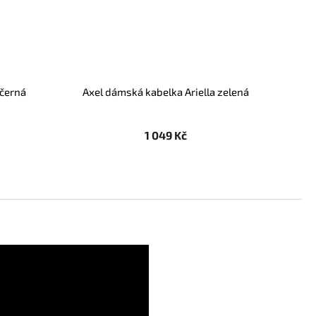
 černá
Axel dámská kabelka Ariella zelená
1 049 Kč