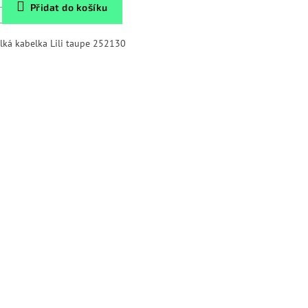
Přidat do košíku
lká kabelka Lili taupe 252130