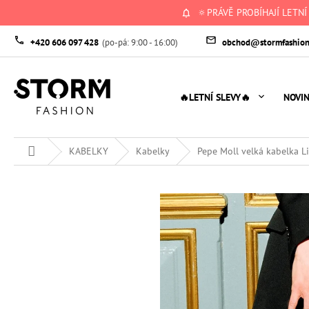
Přejít
🔅PRÁVĚ PROBÍHAJÍ LETNÍ
na
obsah
+420 606 097 428
obchod@stormfashion
🔥LETNÍ SLEVY🔥
NOVI
Domů
KABELKY
Kabelky
Pepe Moll velká kabelka Li