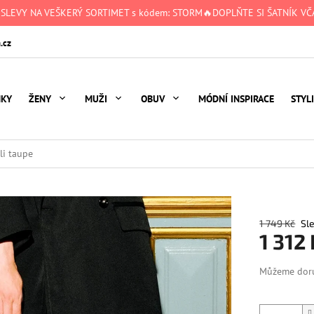
 SLEVY NA VEŠKERÝ SORTIMET s kódem: STORM🔥DOPLŇTE SI ŠATNÍK VČA
.cz
NKY
ŽENY
MUŽI
OBUV
MÓDNÍ INSPIRACE
STYL
li taupe
1 749 Kč
1 312
Měrná
Můžeme doru
cena: