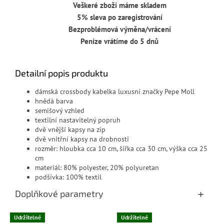
Veškeré zboží máme skladem
5% sleva po zaregistrování
Bezproblémová výměna/vrácení
Peníze vrátíme do 5 dnů
Detailní popis produktu
dámská crossbody kabelka luxusní značky Pepe Moll
hnědá barva
semišový vzhled
textilní nastavitelný popruh
dvě vnější kapsy na zip
dvě vnitřní kapsy na drobnosti
rozměr: hloubka cca 10 cm, šířka cca 30 cm, výška cca 25
cm
materiál: 80% polyester, 20% polyuretan
podšívka: 100% textil
Doplňkové parametry
Udržitelné
Udržitelné