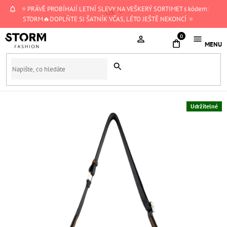
Přejít
🔅PRÁVĚ PROBÍHAJÍ LETNÍ SLEVY NA VEŠKERÝ SORTIMET s kódem:
CZK
na
STORM🔥DOPLŇTE SI ŠATNÍK VČAS, LÉTO JEŠTĚ NEKONCÍ 🔅
obsah
NÁKUPNÍ
KOŠÍK
Udržitelné