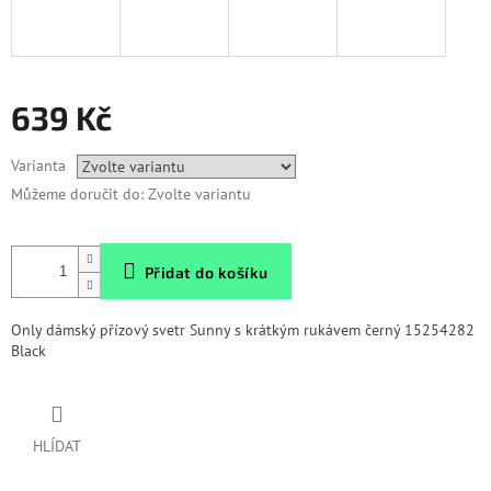
639 Kč
Měrná
Varianta
cena:
Můžeme doručit do:
Zvolte variantu
Přidat do košíku
Only dámský přízový svetr Sunny s krátkým rukávem černý 15254282
Black
HLÍDAT