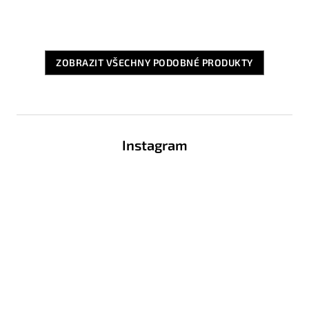
ZOBRAZIT VŠECHNY PODOBNÉ PRODUKTY
Z
á
Instagram
p
a
t
í