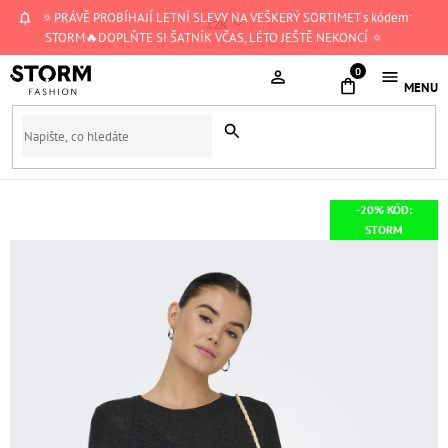
Přejít
🔅PRÁVĚ PROBÍHAJÍ LETNÍ SLEVY NA VEŠKERÝ SORTIMET s kódem:
CZK
na
STORM🔥DOPLŇTE SI ŠATNÍK VČAS, LÉTO JEŠTĚ NEKONCÍ 🔅
obsah
NÁKUPNÍ
KOŠÍK
-20% KÓD:
STORM