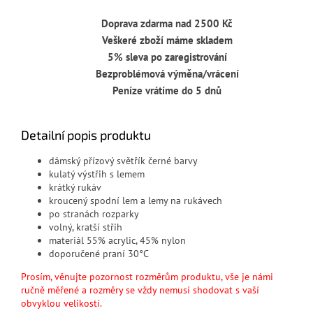
Doprava zdarma nad 2500 Kč
Veškeré zboží máme skladem
5% sleva po zaregistrování
Bezproblémová výměna/vrácení
Peníze vrátíme do 5 dnů
Detailní popis produktu
dámský přízový světřík černé barvy
kulatý výstřih s lemem
krátký rukáv
kroucený spodní lem a lemy na rukávech
po stranách rozparky
volný, kratší střih
materiál 55% acrylic, 45% nylon
doporučené praní 30°C
Prosím, věnujte pozornost rozměrům produktu, vše je námi
ručně měřené a rozměry se vždy nemusí shodovat s vaší
obvyklou velikostí.