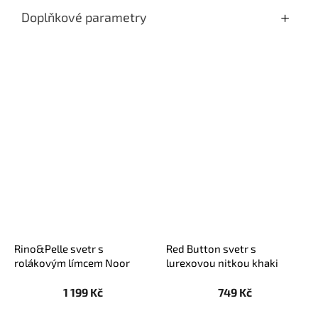
Doplňkové parametry
Rino&Pelle svetr s
Red Button svetr s
rolákovým límcem Noor
lurexovou nitkou khaki
korálový
1 199 Kč
749 Kč