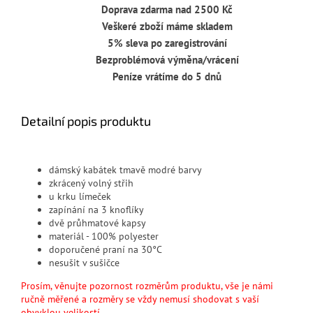
Doprava zdarma nad 2500 Kč
Veškeré zboží máme skladem
5% sleva po zaregistrování
Bezproblémová výměna/vrácení
Peníze vrátíme do 5 dnů
Detailní popis produktu
dámský kabátek tmavě modré barvy
zkrácený volný střih
u krku límeček
zapínání na 3 knoflíky
dvě průhmatové kapsy
materiál - 100% polyester
doporučené praní na 30°C
nesušit v sušičce
Prosím, věnujte pozornost rozměrům produktu, vše je námi
ručně měřené a rozměry se vždy nemusí shodovat s vaší
obvyklou velikostí.