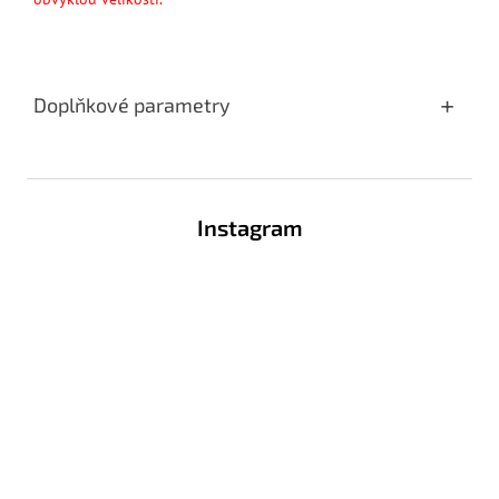
Doplňkové parametry
Z
á
Instagram
p
a
t
í