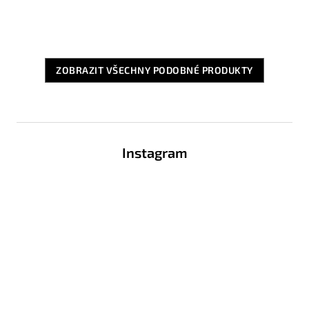
ZOBRAZIT VŠECHNY PODOBNÉ PRODUKTY
Z
á
Instagram
p
a
t
í