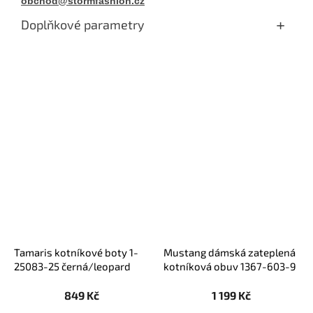
obchod@stormfashion.cz
Doplňkové parametry
Tamaris kotníkové boty 1-
Mustang dámská zateplená
25083-25 černá/leopard
kotníková obuv 1367-603-9
schwarz
849 Kč
1 199 Kč