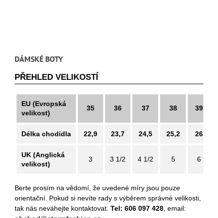
DÁMSKÉ BOTY
PŘEHLED VELIKOSTÍ
EU (Evropská
35
36
37
38
39
velikost)
Délka chodidla
22,9
23,7
24,5
25,2
26
UK (Anglická
3
3 1/2
4 1/2
5
6
velikost)
Berte prosím na vědomí, že uvedené míry jsou pouze
orientační. Pokud si nevíte rady s výběrem správné velikosti,
tak nás neváhejte kontaktovat.
Tel: 606 097 428
, email: