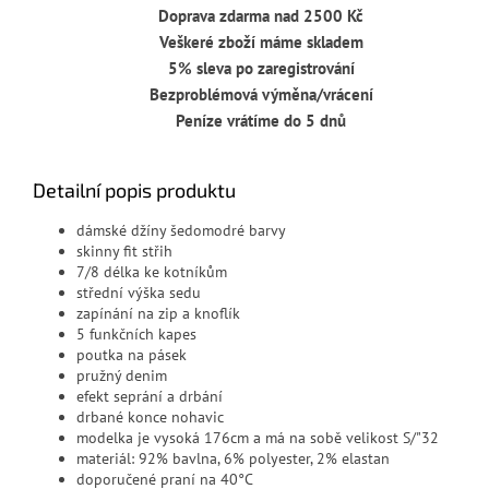
Doprava zdarma nad 2500 Kč
Veškeré zboží máme skladem
5% sleva po zaregistrování
Bezproblémová výměna/vrácení
Peníze vrátíme do 5 dnů
Detailní popis produktu
dámské džíny šedomodré barvy
skinny fit střih
7/8 délka ke kotníkům
střední výška sedu
zapínání na zip a knoflík
5 funkčních kapes
poutka na pásek
pružný denim
efekt seprání a drbání
drbané konce nohavic
modelka je vysoká 176cm a má na sobě velikost S/"32
materiál: 92% bavlna, 6% polyester, 2% elastan
doporučené praní na 40°C