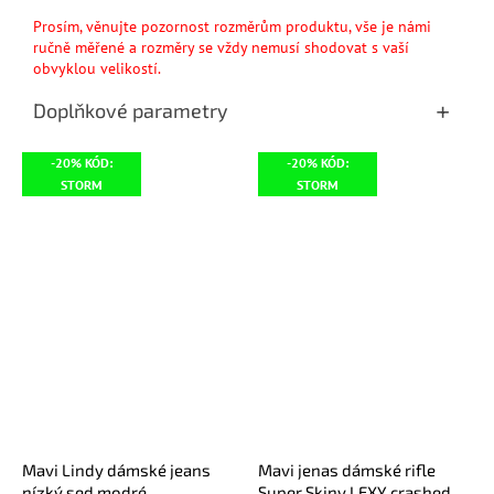
Prosím, věnujte pozornost rozměrům produktu, vše je námi
ručně měřené a rozměry se vždy nemusí shodovat s vaší
obvyklou velikostí.
Doplňkové parametry
-20% KÓD:
-20% KÓD:
STORM
STORM
Mavi Lindy dámské jeans
Mavi jenas dámské rifle
nízký sed modré
Super Skiny LEXY crashed