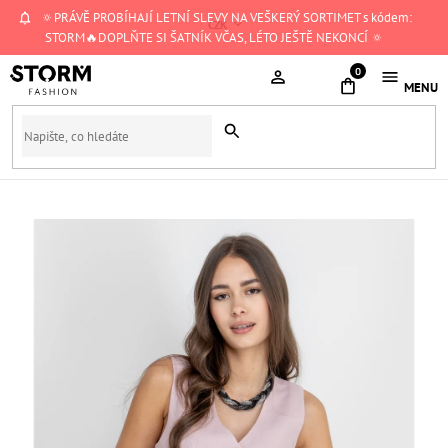
Přejít
🔅PRÁVĚ PROBÍHAJÍ LETNÍ SLEVY NA VEŠKERÝ SORTIMET s kódem:
CZK
na
STORM🔥DOPLŇTE SI ŠATNÍK VČAS, LÉTO JEŠTĚ NEKONCÍ 🔅
obsah
NÁKUPNÍ
KOŠÍK