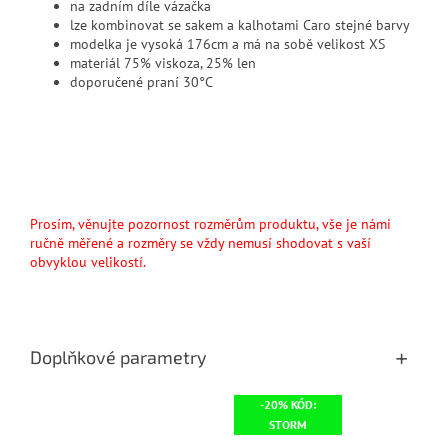
na zadním díle vázačka
lze kombinovat se sakem a kalhotami Caro stejné barvy
modelka je vysoká 176cm a má na sobě velikost XS
materiál 75% viskoza, 25% len
doporučené praní 30°C
Prosím, věnujte pozornost rozměrům produktu, vše je námi
ručně měřené a rozměry se vždy nemusí shodovat s vaší
obvyklou velikostí.
Doplňkové parametry
-20% KÓD:
STORM