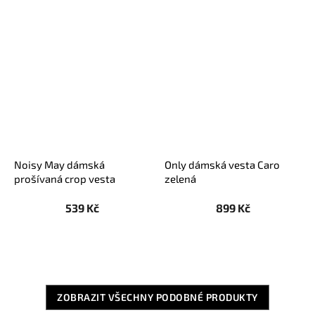
Noisy May dámská
Only dámská vesta Caro
prošívaná crop vesta
zelená
Marcus hnědo/růžová
539 Kč
899 Kč
ZOBRAZIT VŠECHNY PODOBNÉ PRODUKTY