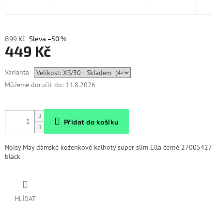
899 Kč
–50 %
449 Kč
Měrná
Varianta
cena:
Můžeme doručit do:
11.8.2026
Přidat do košíku
Noisy May dámské koženkové kalhoty super slim Ella černé 27005427
black
HLÍDAT