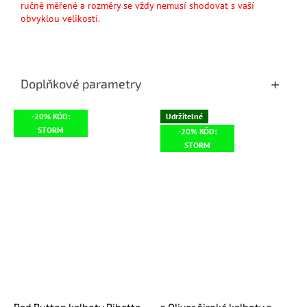
ručně měřené a rozměry se vždy nemusí shodovat s vaší
obvyklou velikostí.
Doplňkové parametry
-20% KÓD:
Udržitelné
STORM
-20% KÓD:
STORM
Red Button kalhoty Bibette
s.Oliver široké kalhoty s