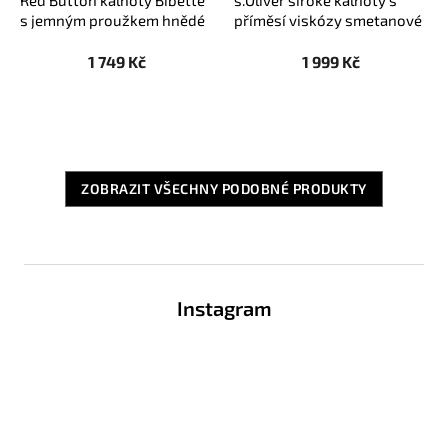
s jemným proužkem hnědé
příměsí viskózy smetanové
1 749 Kč
1 999 Kč
ZOBRAZIT VŠECHNY PODOBNÉ PRODUKTY
Z
á
Instagram
p
a
t
í