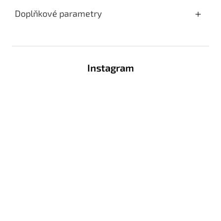
Doplňkové parametry
Z
á
Instagram
p
a
t
í