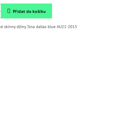
Přidat do košíku
é skinny džíny Sina dallas blue AU21-2015