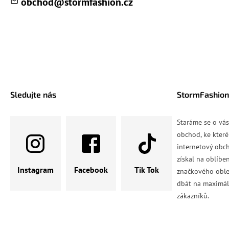
obchod
@
stormfashion.cz
Sledujte nás
StormFashion
Staráme se o vá
obchod, ke které
internetový obch
získal na oblíbe
Instagram
Facebook
Tik Tok
značkového oble
dbát na maximál
zákazníků.