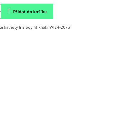
Přidat do košíku
é kalhoty Iris boy fit khaki WI24-2073