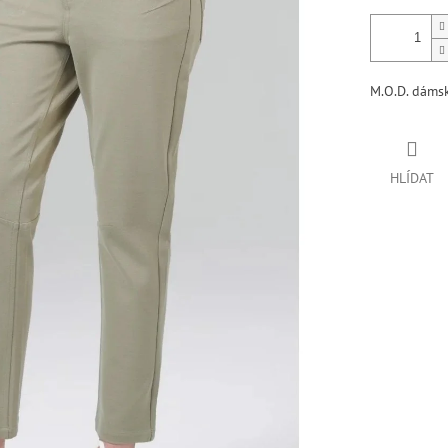
M.O.D. dámsk
HLÍDAT