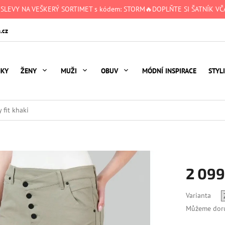
 SLEVY NA VEŠKERÝ SORTIMET s kódem: STORM🔥DOPLŇTE SI ŠATNÍK VČA
.cz
NKY
ŽENY
MUŽI
OBUV
MÓDNÍ INSPIRACE
STYL
 fit khaki
2 099
Měrná
Varianta
cena:
Můžeme doru