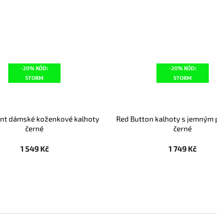
-20% KÓD:
-20% KÓD:
STORM
STORM
nt dámské koženkové kalhoty
Red Button kalhoty s jemným
černé
černé
1 549 Kč
1 749 Kč