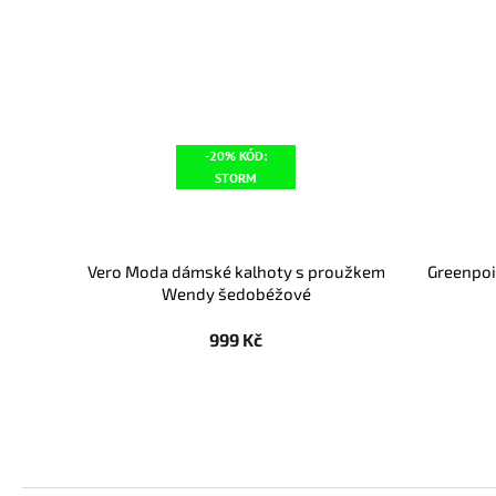
-20% KÓD:
STORM
Vero Moda dámské kalhoty s proužkem
Greenpoi
Wendy šedobéžové
999 Kč