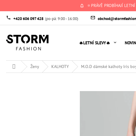
Přejít
🔅PRÁVĚ PROBÍHAJÍ LETNÍ
na
obsah
+420 606 097 428
obchod@stormfashion
🔥LETNÍ SLEVY🔥
NOVI
Domů
Ženy
KALHOTY
M.O.D dámské kalhoty Iris boy