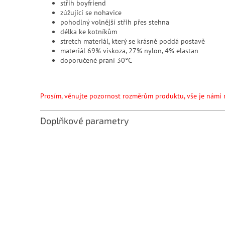
střih boyfriend
zúžující se nohavice
pohodlný volnější střih přes stehna
délka ke kotníkům
stretch materiál, který se krásně poddá postavě
materiál 69% viskoza, 27% nylon, 4% elastan
doporučené praní 30°C
Prosím, věnujte pozornost rozměrům produktu, vše je námi 
Doplňkové parametry