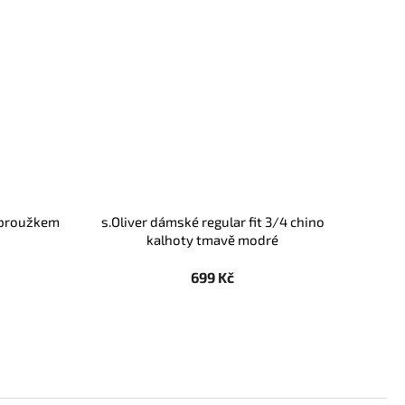
 proužkem
s.Oliver dámské regular fit 3/4 chino
kalhoty tmavě modré
699 Kč