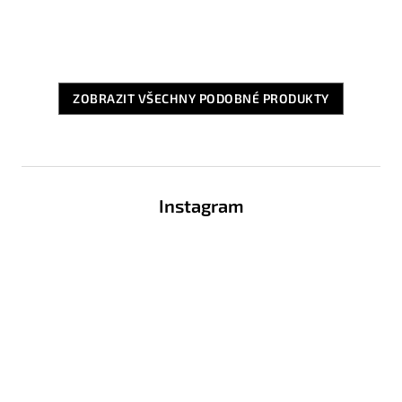
ZOBRAZIT VŠECHNY PODOBNÉ PRODUKTY
Z
á
Instagram
p
a
t
í