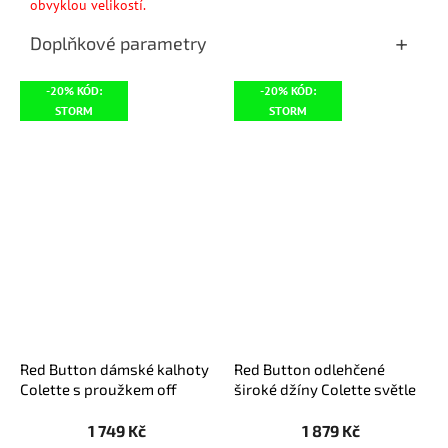
obvyklou velikostí.
Doplňkové parametry
-20% KÓD:
-20% KÓD:
STORM
STORM
Red Button dámské kalhoty
Red Button odlehčené
Colette s proužkem off
široké džíny Colette světle
white/modré
modré
1 749 Kč
1 879 Kč