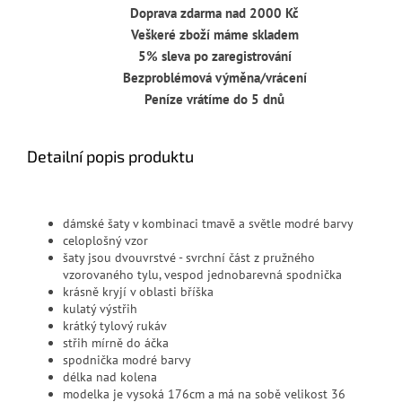
Doprava zdarma nad 2000 Kč
Veškeré zboží máme skladem
5% sleva po zaregistrování
Bezproblémová výměna/vrácení
Peníze vrátíme do 5 dnů
Detailní popis produktu
dámské šaty v kombinaci tmavě a světle modré barvy
celoplošný vzor
šaty jsou dvouvrstvé - svrchní část z pružného
vzorovaného tylu, vespod jednobarevná spodnička
krásně kryjí v oblasti bříška
kulatý výstřih
krátký tylový rukáv
střih mírně do áčka
spodnička modré barvy
délka nad kolena
modelka je vysoká 176cm a má na sobě velikost 36