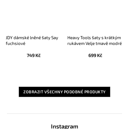
JDY dámské lněné šaty Say
Heavy Tools šaty s krátkým
fuchsiové
rukávem Velje tmavě modré
749 Kč
699 Kč
ZOBRAZIT VŠECHNY PODOBNÉ PRODUKTY
Z
á
Instagram
p