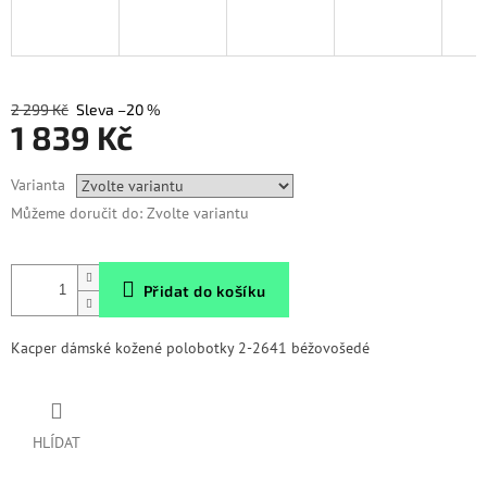
2 299 Kč
–20 %
1 839 Kč
Měrná
Varianta
cena:
Můžeme doručit do:
Zvolte variantu
Přidat do košíku
Kacper dámské kožené polobotky 2-2641 béžovošedé
HLÍDAT