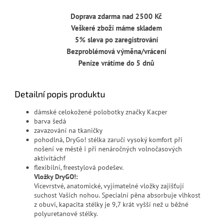
Doprava zdarma nad 2500 Kč
Veškeré zboží máme skladem
5% sleva po zaregistrování
Bezproblémová výměna/vrácení
Peníze vrátíme do 5 dnů
Detailní popis produktu
dámské celokožené polobotky značky Kacper
barva šedá
zavazování na tkaničky
pohodlná, DryGo! stélka zaručí vysoký komfort při
nošení ve městě i při nenáročných volnočasových
aktivitáchf
flexibilní, freestylová podešev.
Vložky DryGO!:
Vícevrstvé, anatomické, vyjímatelné vložky zajišťují
suchost Vašich nohou. Specialní pěna absorbuje vlhkost
z obuvi, kapacita stélky je 9,7 krát vyšší než u běžné
polyuretanové stélky.