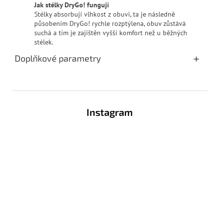
Jak stélky DryGo! fungují
Stélky absorbují vlhkost z obuvi, ta je následně
působením DryGo! rychle rozptýlena, obuv zůstává
suchá a tím je zajištěn vyšší komfort než u běžných
stélek.
Doplňkové parametry
Z
á
Instagram
p
a
t
í