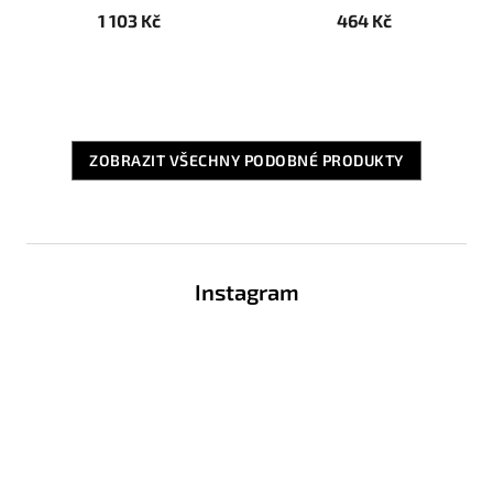
1 103 Kč
464 Kč
ZOBRAZIT VŠECHNY PODOBNÉ PRODUKTY
Z
á
Instagram
p
a
t
í