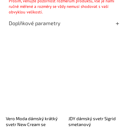
Prosím, věnujte pozornost rozměrům produktu, vše je námi
ručně měřené a rozměry se vždy nemusí shodovat s vaší
obvyklou velikostí.
Doplňkové parametry
Vero Moda dámský krátký
JDY dámský svetr Sigrid
svetr New Cream se
smetanový
stojáčkem krémový