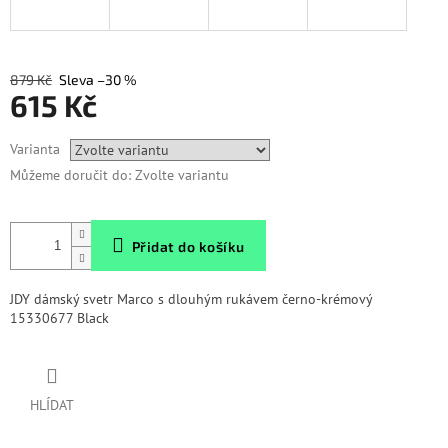
879 Kč
–30 %
615 Kč
Měrná
Varianta
cena:
Můžeme doručit do:
Zvolte variantu
Přidat do košíku
JDY dámský svetr Marco s dlouhým rukávem černo-krémový
15330677 Black
HLÍDAT