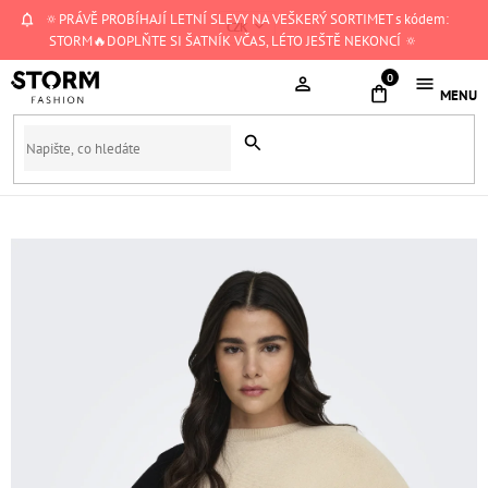
Přejít
🔅PRÁVĚ PROBÍHAJÍ LETNÍ SLEVY NA VEŠKERÝ SORTIMET s kódem:
CZK
na
STORM🔥DOPLŇTE SI ŠATNÍK VČAS, LÉTO JEŠTĚ NEKONCÍ 🔅
obsah
NÁKUPNÍ
KOŠÍK