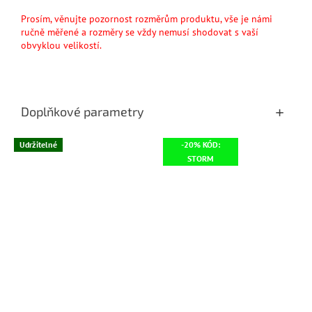
Prosím, věnujte pozornost rozměrům produktu, vše je námi
ručně měřené a rozměry se vždy nemusí shodovat s vaší
obvyklou velikostí.
Doplňkové parametry
Udržitelné
-20% KÓD:
STORM