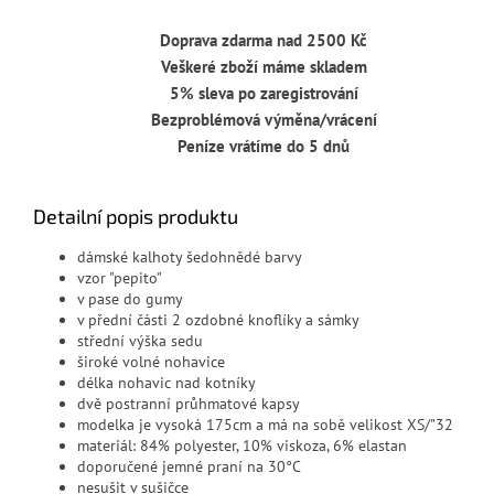
Doprava zdarma nad 2500 Kč
Veškeré zboží máme skladem
5% sleva po zaregistrování
Bezproblémová výměna/vrácení
Peníze vrátíme do 5 dnů
Detailní popis produktu
dámské kalhoty šedohnědé barvy
vzor "pepito"
v pase do gumy
v přední části 2 ozdobné knoflíky a sámky
střední výška sedu
široké volné nohavice
délka nohavic nad kotníky
dvě postranní průhmatové kapsy
modelka je vysoká 175cm a má na sobě velikost XS/"32
materiál: 84
% polyester, 10% viskoza, 6% elastan
doporučené jemné praní na 30°C
nesušit v sušičce