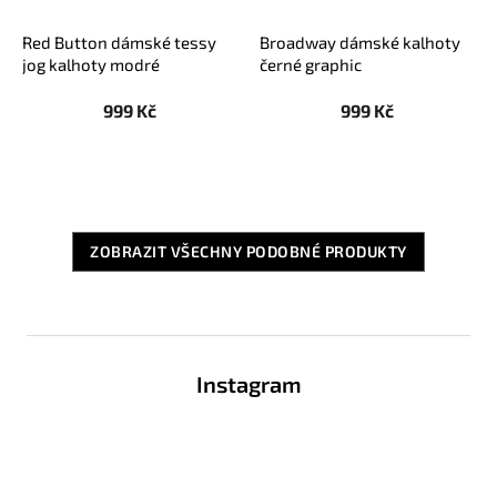
Red Button dámské tessy
Broadway dámské kalhoty
jog kalhoty modré
černé graphic
999 Kč
999 Kč
ZOBRAZIT VŠECHNY PODOBNÉ PRODUKTY
Z
á
Instagram
p
a
t
í