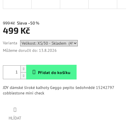
999 Kč
–50 %
499 Kč
Měrná
Varianta
cena:
Můžeme doručit do:
13.8.2026
Přidat do košíku
JDY dámské široké kalhoty Geggo pepito šedohnědé 15242797
cobblestone mini check
HLÍDAT