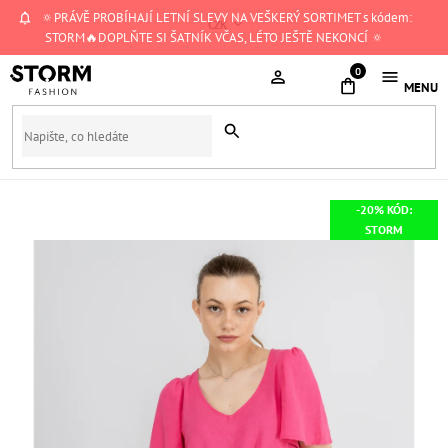
Přejít
🔅PRÁVĚ PROBÍHAJÍ LETNÍ SLEVY NA VEŠKERÝ SORTIMET s kódem:
CZK
na
STORM🔥DOPLŇTE SI ŠATNÍK VČAS, LÉTO JEŠTĚ NEKONCÍ 🔅
obsah
NÁKUPNÍ
KOŠÍK
-20% KÓD:
STORM