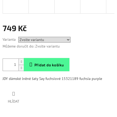
749 Kč
Měrná
Varianta
cena:
Můžeme doručit do:
Zvolte variantu
Přidat do košíku
JDY dámské lněné šaty Say fuchsiové
15321189 fuchsia purple
HLÍDAT