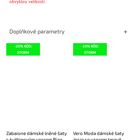
obvyklou velikostí.
Doplňkové parametry
-20% KÓD:
-20% KÓD:
STORM
STORM
Zabaione dámské lněné šaty
Vero Moda dámské šaty
s květinovým vzorem Riaa
Josie se vzorem tmavě