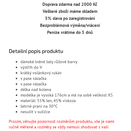
Doprava zdarma nad 2000 Kč
Veškeré zboží máme skladem
5% sleva po zaregistrování
Bezproblémová výměna/vrácení
Peníze vrátíme do 5 dnů
Detailní popis produktu
dámské lněné šaty růžové barvy
výstřih do V
krátký volánkový rukáv
v pase vázačka
v pase vázačka
délka nad kolena
modelka je vysoká 176cm a má na sobě velikost XS
materiál: 55% len, 45% viskoza
šetrné praní na 30°C
nesušit v sušičce
Prosím, věnujte pozornost rozměrům produktu, vše je námi
ručně měřené a rozměry se vždy nemusí shodovat s vaší