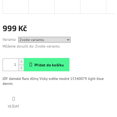
999 Kč
Měrná
Varianta
cena:
Můžeme doručit do:
Zvolte variantu
Přidat do košíku
JDY dámské flare džíny Vicky světle modré 15340079 light blue
denim
HLÍDAT