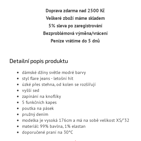
Doprava zdarma nad 2500 Kč
Veškeré zboží máme skladem
5% sleva po zaregistrování
Bezproblémová výměna/vrácení
Peníze vrátíme do 5 dnů
Detailní popis produktu
dámské džíny světle modré barvy
styl flare jeans - letošní hit
úzké přes stehna, od kolen se rozšiřují
vyšší sed
zapínání na knoflíky
5 funkčních kapes
poutka na pásek
pružný denim
modelka je vysoká 176cm a má na sobě velikost XS/"32
materiál: 99% bavlna, 1% elastan
doporučené praní na 30°C