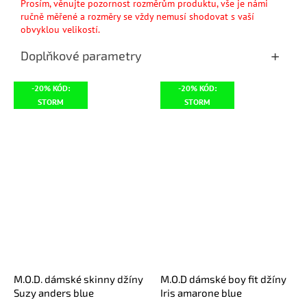
Prosím, věnujte pozornost rozměrům produktu, vše je námi
ručně měřené a rozměry se vždy nemusí shodovat s vaší
obvyklou velikostí.
Doplňkové parametry
-20% KÓD:
-20% KÓD:
STORM
STORM
M.O.D. dámské skinny džíny
M.O.D dámské boy fit džíny
Suzy anders blue
Iris amarone blue