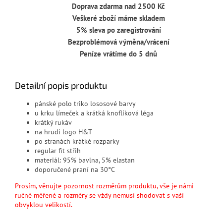
Doprava zdarma nad 2500 Kč
Veškeré zboží máme skladem
5% sleva po zaregistrování
Bezproblémová výměna/vrácení
Peníze vrátíme do 5 dnů
Detailní popis produktu
pánské polo triko lososové barvy
u krku límeček a krátká knoflíková léga
krátký rukáv
na hrudi logo H&T
po stranách krátké rozparky
regular fit střih
materiál: 95% bavlna, 5% elastan
doporučené praní na 30°C
Prosím, věnujte pozornost rozměrům produktu, vše je námi
ručně měřené a rozměry se vždy nemusí shodovat s vaší
obvyklou velikostí.