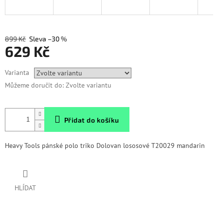
899 Kč
–30 %
629 Kč
Měrná
Varianta
cena:
Můžeme doručit do:
Zvolte variantu
Přidat do košíku
Heavy Tools pánské polo triko Dolovan lososové T20029 mandarin
HLÍDAT