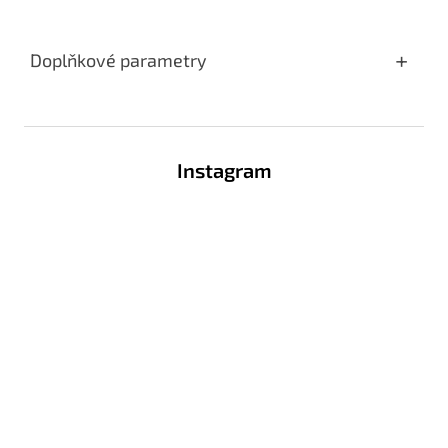
Doplňkové parametry
Z
á
Instagram
p
a
t
í