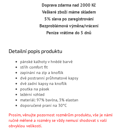
Doprava zdarma nad 2000 Kč
Veškeré zboží máme skladem
5% sleva po zaregistrování
Bezproblémová výměna/vrácení
Peníze vrátíme do 5 dnů
Detailní popis produktu
pánské kalhoty v hnědé barvě
střih comfort fit
zapínání na zip a knoflík
dvě postranní průhmatové kapsy
dvě zadní kapsy na knoflík
poutka na pásek
ležérní vzhled
materiál: 97% bavlna, 3% elastan
doporučené praní na 30°C
Prosím, věnujte pozornost rozměrům produktu, vše je námi
ručně měřené a rozměry se vždy nemusí shodovat s vaší
obvyklou velikostí.