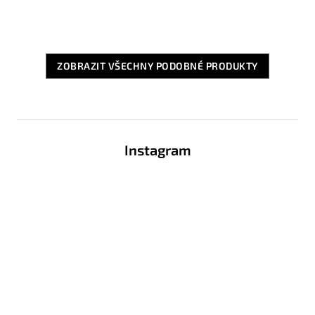
ZOBRAZIT VŠECHNY PODOBNÉ PRODUKTY
Z
á
Instagram
p
a
t
í