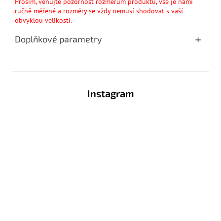
Prosím, věnujte pozornost rozměrům produktu, vše je námi
ručně měřené a rozměry se vždy nemusí shodovat s vaší
obvyklou velikostí.
Doplňkové parametry
Z
á
Instagram
p
a
t
í