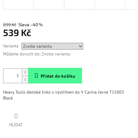
899 Kč
–40 %
539 Kč
Měrná
Varianta
cena:
Můžeme doručit do:
Zvolte variantu
Přidat do košíku
Heavy Tools dámské tirko s výstřihem do V Carina černé T15003
Black
HLÍDAT