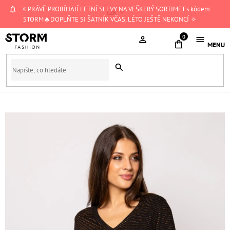
Přejít
🔅PRÁVĚ PROBÍHAJÍ LETNÍ SLEVY NA VEŠKERÝ SORTIMET s kódem:
CZK
na
STORM🔥DOPLŇTE SI ŠATNÍK VČAS, LÉTO JEŠTĚ NEKONCÍ 🔅
obsah
NÁKUPNÍ
KOŠÍK