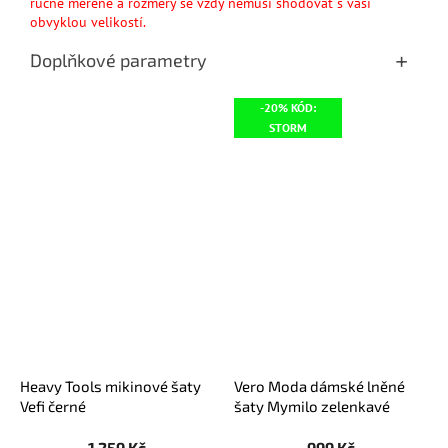
ručně měřené a rozměry se vždy nemusí shodovat s vaší
obvyklou velikostí.
Doplňkové parametry
-20% KÓD:
STORM
Heavy Tools mikinové šaty
Vero Moda dámské lněné
Vefi černé
šaty Mymilo zelenkavé
1 259 Kč
999 Kč