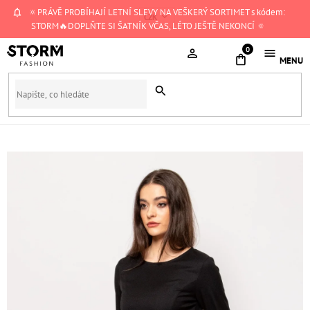
Přejít
🔅PRÁVĚ PROBÍHAJÍ LETNÍ SLEVY NA VEŠKERÝ SORTIMET s kódem:
CZK
na
STORM🔥DOPLŇTE SI ŠATNÍK VČAS, LÉTO JEŠTĚ NEKONCÍ 🔅
obsah
NÁKUPNÍ
KOŠÍK