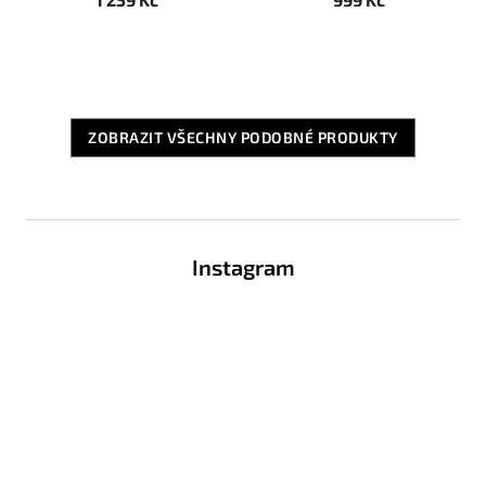
ZOBRAZIT VŠECHNY PODOBNÉ PRODUKTY
Z
á
Instagram
p
a
t
í