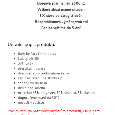
Doprava zdarma nad 2500 Kč
Veškeré zboží máme skladem
5% sleva po zaregistrování
Bezproblémová výměna/vrácení
Peníze vrátíme do 5 dnů
Detailní popis produktu
dámské šaty černé barvy
kulatý výstřih
3/4 rukáv
přestřižení v pase
dvě postranní průhmatové kapsy
zapínání vzadu na skrytý zip
spodní díl do áčka
délka nad kolena
materiál:
65% polyester, 30% viskoza, 5% elastan
doporučené praní na 30°C
nesušit v sušičce
Prosím, věnujte pozornost rozměrům produktu, vše je námi