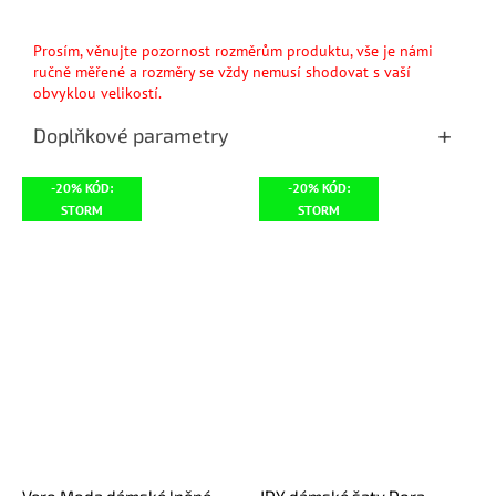
Prosím, věnujte pozornost rozměrům produktu, vše je námi
ručně měřené a rozměry se vždy nemusí shodovat s vaší
obvyklou velikostí.
Doplňkové parametry
-20% KÓD:
-20% KÓD:
STORM
STORM
Vero Moda dámské lněné
JDY dámské šaty Dora