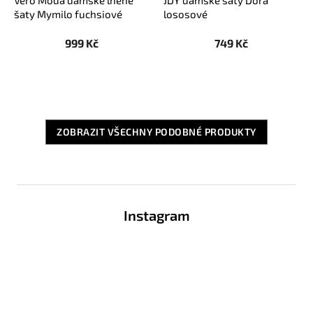
šaty Mymilo fuchsiové
lososové
999 Kč
749 Kč
ZOBRAZIT VŠECHNY PODOBNÉ PRODUKTY
Z
á
Instagram
p
a
t
í