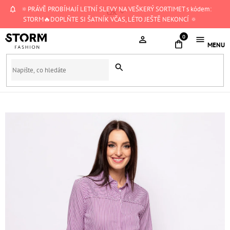
Přejít
🔅PRÁVĚ PROBÍHAJÍ LETNÍ SLEVY NA VEŠKERÝ SORTIMET s kódem:
CZK
na
STORM🔥DOPLŇTE SI ŠATNÍK VČAS, LÉTO JEŠTĚ NEKONCÍ 🔅
obsah
NÁKUPNÍ
KOŠÍK