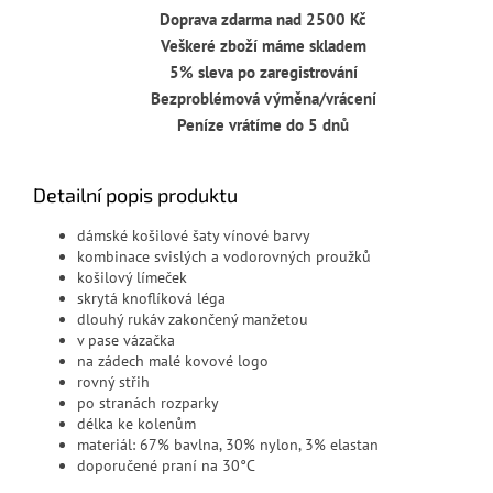
Doprava zdarma nad 2500 Kč
Veškeré zboží máme skladem
5% sleva po zaregistrování
Bezproblémová výměna/vrácení
Peníze vrátíme do 5 dnů
Detailní popis produktu
dámské košilové šaty vínové barvy
kombinace svislých a vodorovných proužků
košilový límeček
skrytá knoflíková léga
dlouhý rukáv zakončený manžetou
v pase vázačka
na zádech malé kovové logo
rovný střih
po stranách rozparky
délka ke kolenům
materiál:
67% bavlna, 30% nylon, 3% elastan
doporučené praní na 30°C