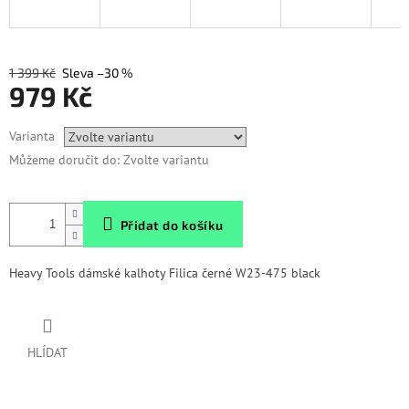
1 399 Kč
–30 %
979 Kč
Měrná
Varianta
cena:
Můžeme doručit do:
Zvolte variantu
Přidat do košíku
Heavy Tools dámské kalhoty Filica černé W23-475 black
HLÍDAT