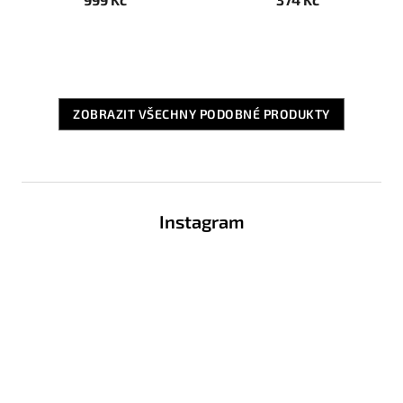
ZOBRAZIT VŠECHNY PODOBNÉ PRODUKTY
Z
á
Instagram
p
a
t
í