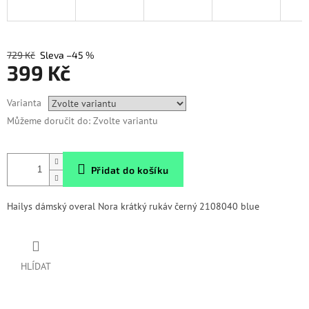
729 Kč
–45 %
399 Kč
Měrná
Varianta
cena:
Můžeme doručit do:
Zvolte variantu
Přidat do košíku
Hailys dámský overal Nora krátký rukáv černý 2108040 blue
HLÍDAT