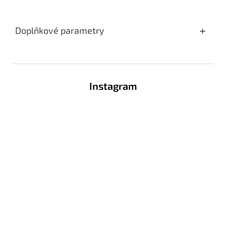
Doplňkové parametry
Z
á
Instagram
p
a
t
í