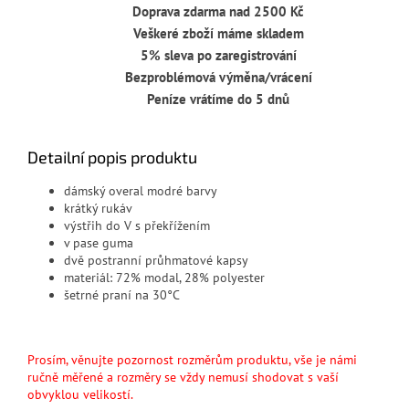
Doprava zdarma nad 2500 Kč
Veškeré zboží máme skladem
5% sleva po zaregistrování
Bezproblémová výměna/vrácení
Peníze vrátíme do 5 dnů
Detailní popis produktu
dámský overal modré barvy
krátký rukáv
výstřih do V s překřížením
v pase guma
dvě postranní průhmatové kapsy
materiál: 72% modal, 28% polyester
šetrné praní na 30°C
Prosím, věnujte pozornost rozměrům produktu, vše je námi
ručně měřené a rozměry se vždy nemusí shodovat s vaší
obvyklou velikostí.