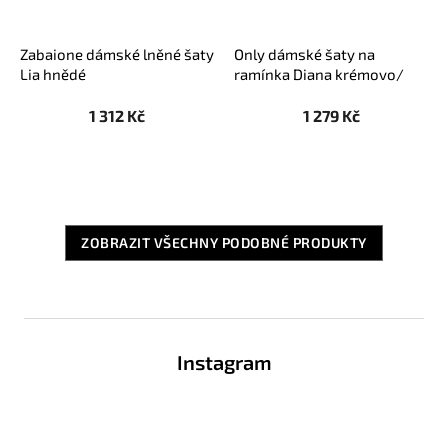
Zabaione dámské lněné šaty
Only dámské šaty na
Lia hnědé
ramínka Diana krémovo/
černé
1 312 Kč
1 279 Kč
ZOBRAZIT VŠECHNY PODOBNÉ PRODUKTY
Z
á
Instagram
p
a
t
í