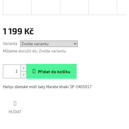
1 199 Kč
Měrná
Varianta
cena:
Můžeme doručit do:
Zvolte variantu
Přidat do košíku
Hailys dámské midi šaty Marete khaki SP-2405017
HLÍDAT