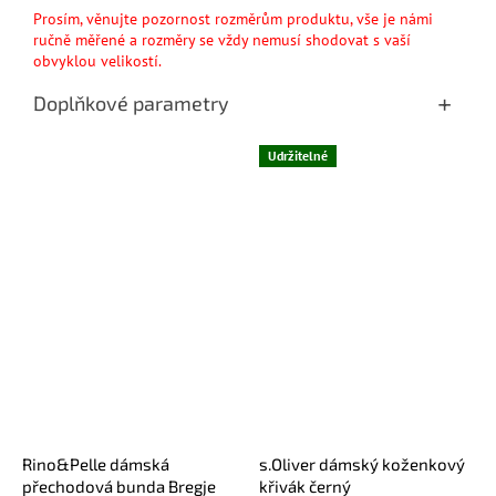
Prosím, věnujte pozornost rozměrům produktu, vše je námi
ručně měřené a rozměry se vždy nemusí shodovat s vaší
obvyklou velikostí.
Doplňkové parametry
Udržitelné
Rino&Pelle dámská
s.Oliver dámský koženkový
přechodová bunda Bregje
křivák černý