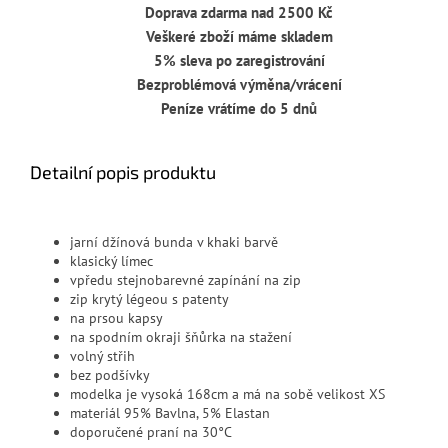
Doprava zdarma nad 2500 Kč
Veškeré zboží máme skladem
5% sleva po zaregistrování
Bezproblémová výměna/vrácení
Peníze vrátíme do 5 dnů
Detailní popis produktu
jarní džínová bunda v khaki barvě
klasický límec
vpředu stejnobarevné zapínání na zip
zip krytý légeou s patenty
na prsou kapsy
na spodním okraji šňůrka na stažení
volný střih
bez podšívky
modelka je vysoká 168cm a má na sobě velikost XS
materiál 95% Bavlna, 5% Elastan
doporučené praní na 30°C