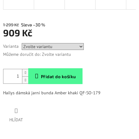
1 299 Kč
–30 %
909 Kč
Měrná
Varianta
cena:
Můžeme doručit do:
Zvolte variantu
Přidat do košíku
Hailys dámská jarní bunda Amber khaki QF-SO-179
HLÍDAT