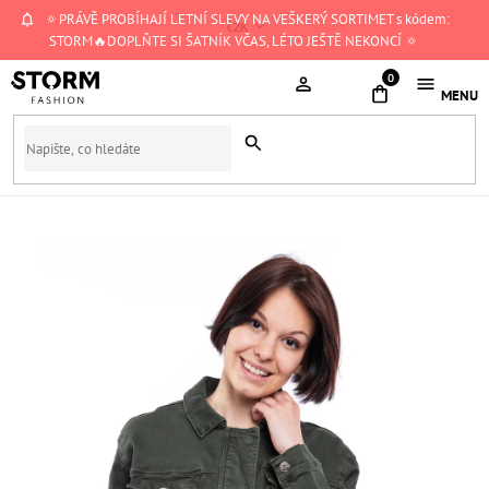
Přejít
🔅PRÁVĚ PROBÍHAJÍ LETNÍ SLEVY NA VEŠKERÝ SORTIMET s kódem:
CZK
na
STORM🔥DOPLŇTE SI ŠATNÍK VČAS, LÉTO JEŠTĚ NEKONCÍ 🔅
obsah
NÁKUPNÍ
KOŠÍK