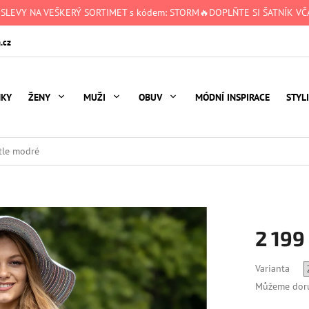
 SLEVY NA VEŠKERÝ SORTIMET s kódem: STORM🔥DOPLŇTE SI ŠATNÍK VČA
.cz
NKY
ŽENY
MUŽI
OBUV
MÓDNÍ INSPIRACE
STYL
tle modré
2 199
Měrná
Varianta
cena:
Můžeme doru