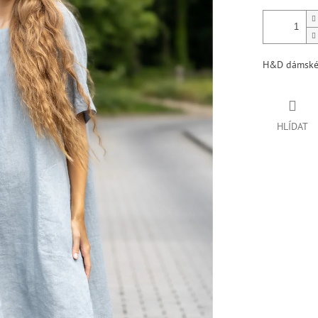
H&D dámské
HLÍDAT