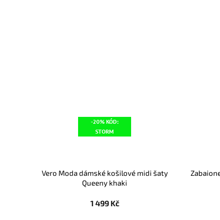
-20% KÓD:
STORM
Vero Moda dámské košilové midi šaty
Zabaione
Queeny khaki
1 499 Kč