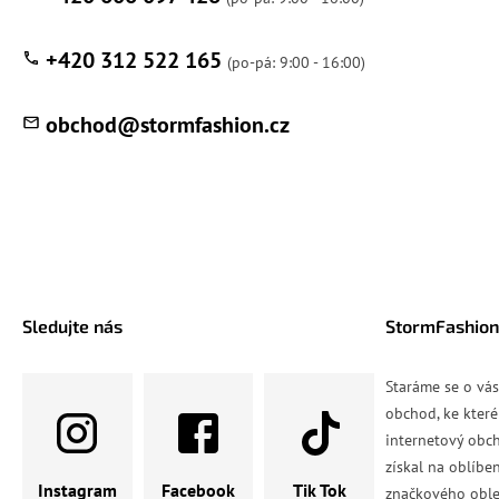
+420 312 522 165
obchod
@
stormfashion.cz
Sledujte nás
StormFashion
Staráme se o vá
obchod, ke které
internetový obch
získal na oblíbe
Instagram
Facebook
Tik Tok
značkového oble