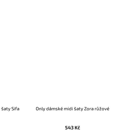
šaty Sifa
Only dámské midi šaty Zora růžové
543 Kč