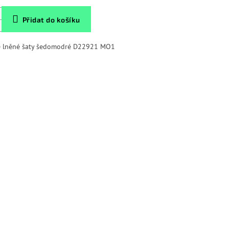
Přidat do košíku
 lněné šaty šedomodré D22921 MO1