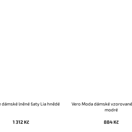
 dámské lněné šaty Lia hnědé
Vero Moda dámské vzorované 
modré
1 312 Kč
884 Kč