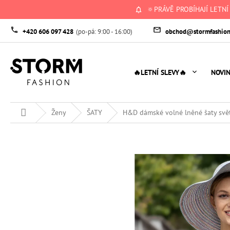
Přejít
🔅PRÁVĚ PROBÍHAJÍ LETNÍ
na
obsah
+420 606 097 428
obchod@stormfashion
🔥LETNÍ SLEVY🔥
NOVI
Domů
Ženy
ŠATY
H&D dámské volné lněné šaty svě