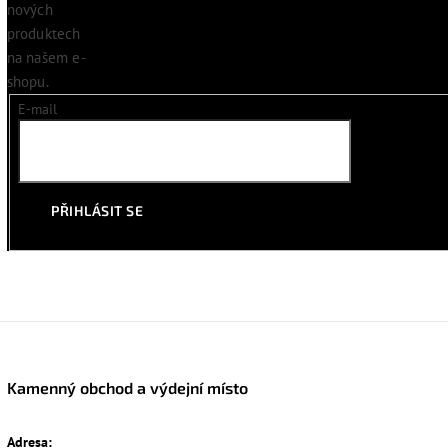
nových
produktech
na našem e-
shopu.
E-mail
PŘIHLÁSIT SE
Kamenný obchod a výdejní místo
Adresa: