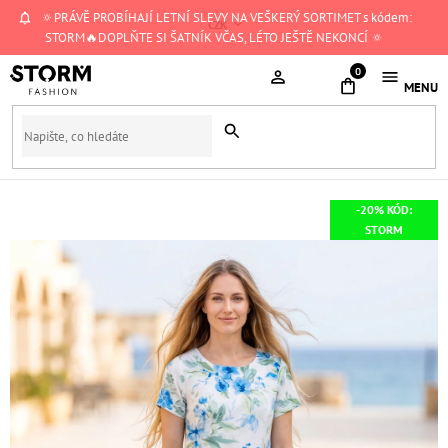
Přejít
🔅PRÁVĚ PROBÍHAJÍ LETNÍ SLEVY NA VEŠKERÝ SORTIMET s kódem:
CZK
na
STORM🔥DOPLŇTE SI ŠATNÍK VČAS, LÉTO JEŠTĚ NEKONCÍ 🔅
obsah
NÁKUPNÍ
KOŠÍK
-20% KÓD:
STORM