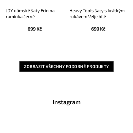
JDY dámské šaty Erin na
Heavy Tools šaty s krátkým
ramínka černé
rukávem Velje bílé
699 Kč
699 Kč
ZOBRAZIT VŠECHNY PODOBNÉ PRODUKTY
Z
á
Instagram
p
a
t
í