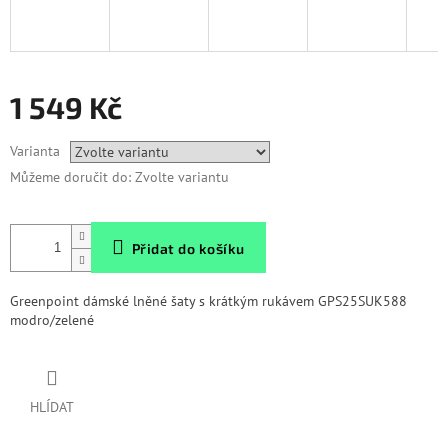
1 549 Kč
Měrná
Varianta
cena:
Můžeme doručit do:
Zvolte variantu
Přidat do košíku
Greenpoint dámské lněné šaty s krátkým rukávem GPS25SUK588
modro/zelené
HLÍDAT