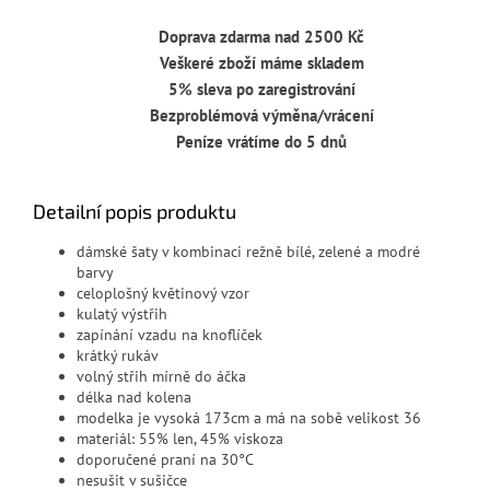
Doprava zdarma nad 2500 Kč
Veškeré zboží máme skladem
5% sleva po zaregistrování
Bezproblémová výměna/vrácení
Peníze vrátíme do 5 dnů
Detailní popis produktu
dámské šaty v kombinaci režně bílé, zelené a modré
barvy
celoplošný květinový vzor
kulatý výstřih
zapínání vzadu na knoflíček
krátký rukáv
volný střih mírně do áčka
délka nad kolena
modelka je vysoká 173cm a má na sobě velikost 36
materiál: 55% len, 45% viskoza
doporučené praní na 30°C
nesušit v sušičce