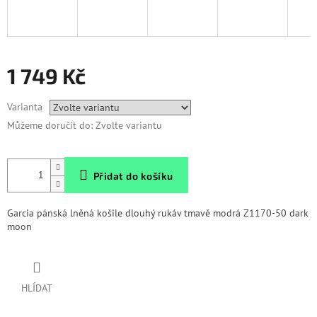
1 749 Kč
Měrná
Varianta
cena:
Můžeme doručit do:
Zvolte variantu
Přidat do košíku
Garcia pánská lněná košile dlouhý rukáv tmavě modrá Z1170-50 dark
moon
HLÍDAT