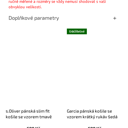
ručně měřené a rozměry se vždy nemusí shodovat s vaší
obvyklou velikostí.
Doplňkové parametry
Udržitelné
s.Oliver pánská slim fit
Garcia pánská košile se
košile se vzorem tmavě
vzorem krátký rukáv šedá
modrá