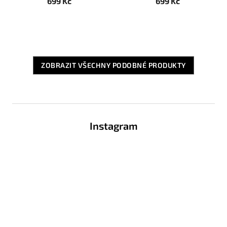
699 Kč
699 Kč
ZOBRAZIT VŠECHNY PODOBNÉ PRODUKTY
Z
á
Instagram
p
a
t
í