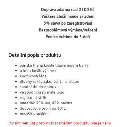
Doprava zdarma nad 2500 Kč
Veškeré zboží máme skladem
5% sleva po zaregistrování
Bezproblémová výměna/vrácení
Peníze vrátíme do 5 dnů
Detailní popis produktu
pánská lněná košile tmavě modré barvy
u krku košilový límec
knoflíková léga
dlouhý rukáv zakončený manžetou
spodní díl do oblouku
ve spodní části malé logo
regular fit střih
materiál: 55% len, 45% bavlna
doporučené praní na 30°C
nesušit v sušičce
Prosím, věnujte pozornost rozměrům produktu, vše je námi