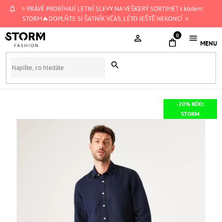
Přejít
🔅PRÁVĚ PROBÍHAJÍ LETNÍ SLEVY NA VEŠKERÝ SORTIMET s kódem:
CZK
na
STORM🔥DOPLŇTE SI ŠATNÍK VČAS, LÉTO JEŠTĚ NEKONCÍ 🔅
obsah
NÁKUPNÍ
KOŠÍK
-20% KÓD:
STORM