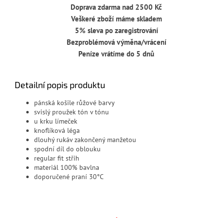
Doprava zdarma nad 2500 Kč
Veškeré zboží máme skladem
5% sleva po zaregistrování
Bezproblémová výměna/vrácení
Peníze vrátíme do 5 dnů
Detailní popis produktu
pánská košile růžové barvy
svislý proužek tón v tónu
u krku límeček
knoflíková léga
dlouhý rukáv zakončený manžetou
spodní díl do oblouku
regular fit střih
materiál 100% bavlna
doporučené praní 30°C