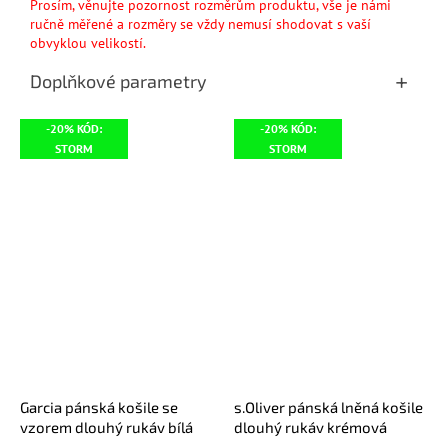
Prosím, věnujte pozornost rozměrům produktu, vše je námi
ručně měřené a rozměry se vždy nemusí shodovat s vaší
obvyklou velikostí.
Doplňkové parametry
-20% KÓD:
-20% KÓD:
STORM
STORM
Garcia pánská košile se
s.Oliver pánská lněná košile
vzorem dlouhý rukáv bílá
dlouhý rukáv krémová