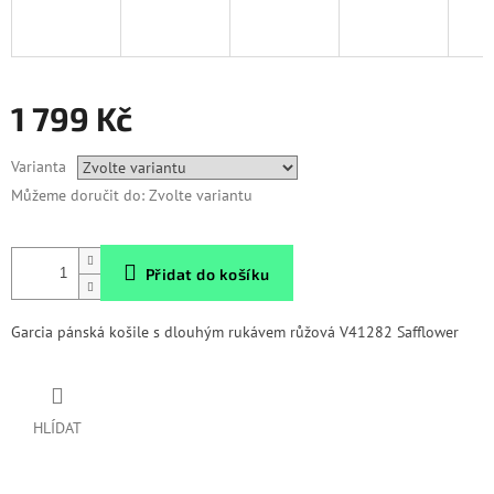
1 799 Kč
Měrná
Varianta
cena:
Můžeme doručit do:
Zvolte variantu
Přidat do košíku
Garcia pánská košile s dlouhým rukávem růžová V41282 Safflower
HLÍDAT