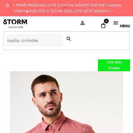
Přejít
🔅PRÁVĚ PROBÍHAJÍ LETNÍ SLEVY NA VEŠKERÝ SORTIMET s kódem:
CZK
na
STORM🔥DOPLŇTE SI ŠATNÍK VČAS, LÉTO JEŠTĚ NEKONCÍ 🔅
obsah
NÁKUPNÍ
KOŠÍK
-20% KÓD:
STORM