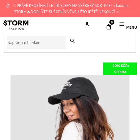
Přejít
🔅PRÁVĚ PROBÍHAJÍ LETNÍ SLEVY NA VEŠKERÝ SORTIMET s kódem:
CZK
na
STORM🔥DOPLŇTE SI ŠATNÍK VČAS, LÉTO JEŠTĚ NEKONCÍ 🔅
obsah
NÁKUPNÍ
KOŠÍK
-20% KÓD:
STORM