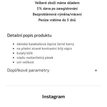
Veškeré zboží máme skladem
5% sleva po zaregistrování
Bezproblémová výměna/vrácení
Peníze vrátíme do 5 dnů
Detailní popis produktu
dámská baseballová čepice černé barvy
na přední straně kontrastní bílý nápis
kulatý kšilt
vzadu nastavitelný pásek
uni velikost
Doplňkové parametry
Z
á
Instagram
p
a