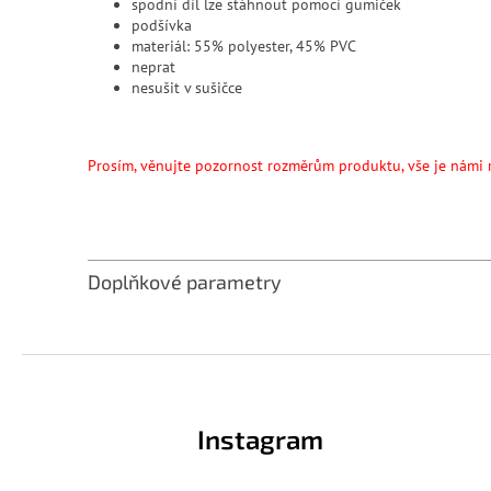
spodní díl lze stáhnout pomocí gumiček
podšívka
materiál: 55% polyester, 45% PVC
neprat
nesušit v sušičce
Prosím, věnujte pozornost rozměrům produktu, vše je námi 
Doplňkové parametry
Z
á
p
Instagram
a
t
í