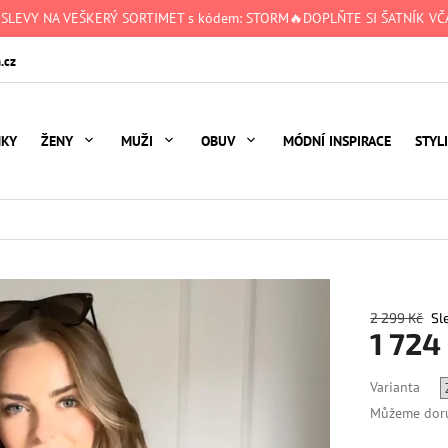
 SLEVY NA VEŠKERÝ SORTIMET s kódem: STORM🔥DOPLŇTE SI ŠATNÍK VČA
.cz
NKY
ŽENY
MUŽI
OBUV
MÓDNÍ INSPIRACE
STYL
2 299 Kč
1 724
Měrná
Varianta
cena:
Můžeme doru