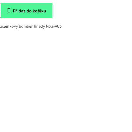
Přidat do košíku
 koženkový bomber hnědý N33-A03