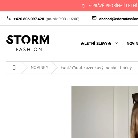
Přejít
🔅PRÁVĚ PROBÍHAJÍ LETNÍ
na
obsah
+420 606 097 428
obchod@stormfashion
🔥LETNÍ SLEVY🔥
NOVI
Domů
NOVINKY
Funk'n'Soul koženkový bomber hnědý