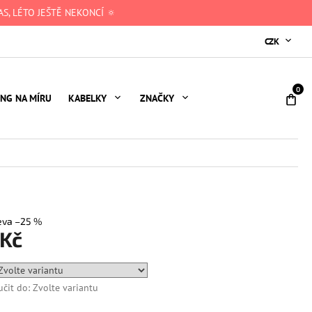
S, LÉTO JEŠTĚ NEKONCÍ 🔅
CZK
NÁ
ING NA MÍRU
KABELKY
ZNAČKY
KO
–25 %
 Kč
čit do:
Zvolte variantu