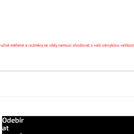
ručně měřené a rozměry se vždy nemusí shodovat s vaší obvyklou velikost
Odebír
at