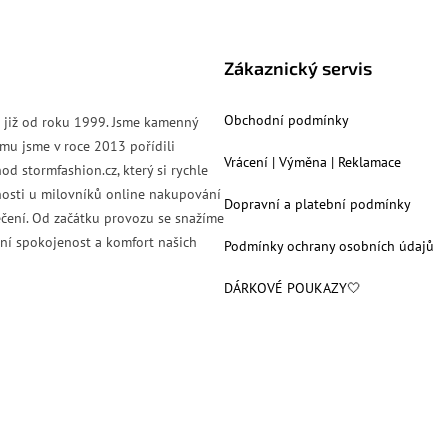
Zákaznický servis
Obchodní podmínky
s již od roku 1999. Jsme kamenný
mu jsme v roce 2013 pořídili
Vrácení | Výměna | Reklamace
od stormfashion.cz, který si rychle
nosti u milovníků online nakupování
Dopravní a platební podmínky
čení. Od začátku provozu se snažíme
ní spokojenost a komfort našich
Podmínky ochrany osobních údajů
DÁRKOVÉ POUKAZY🤍