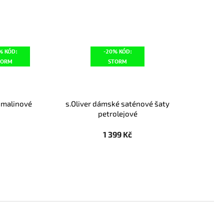
% KÓD:
-20% KÓD:
TORM
STORM
 malinové
s.Oliver dámské saténové šaty
petrolejové
1 399 Kč