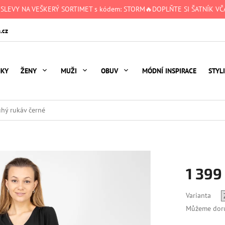
 SLEVY NA VEŠKERÝ SORTIMET s kódem: STORM🔥DOPLŇTE SI ŠATNÍK VČA
.cz
NKY
ŽENY
MUŽI
OBUV
MÓDNÍ INSPIRACE
STYL
uhý rukáv černé
1 399
Měrná
Varianta
cena:
Můžeme doru