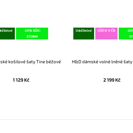
ržitelné
-20% KÓD:
Udržitelné
UŠITO V ČR
-20
STORM
S
ské košilové šaty Tine béžové
H&D dámské volné lněné šaty
1 129 Kč
2 199 Kč