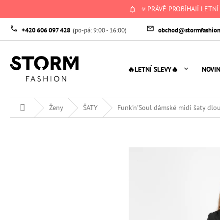
Přejít
🔅PRÁVĚ PROBÍHAJÍ LETNÍ
na
obsah
+420 606 097 428
obchod@stormfashion
🔥LETNÍ SLEVY🔥
NOVI
Domů
Ženy
ŠATY
Funk'n'Soul dámské midi šaty dlo