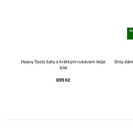
Ud
Heavy Tools šaty s krátkým rukávem Velje
Only dám
bílé
699 Kč
Z
á