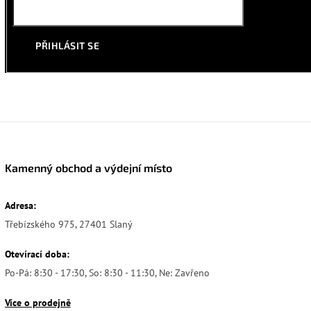
PŘIHLÁSIT SE
Kamenný obchod a výdejní místo
Adresa:
Třebízského 975, 27401 Slaný
Otevírací doba:
Po-Pá: 8:30 - 17:30, So: 8:30 - 11:30, Ne: Zavřeno
Více o prodejně