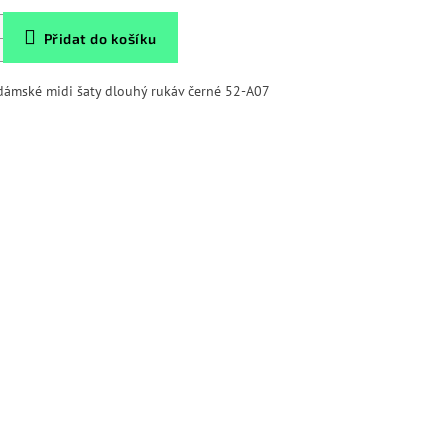
Přidat do košíku
dámské midi šaty dlouhý rukáv černé 52-A07