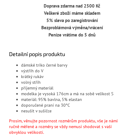
Doprava zdarma nad 2500 Kč
Veškeré zboží máme skladem
5% sleva po zaregistrování
Bezproblémová výměna/vrácení
Peníze vrátíme do 5 dnů
Detailní popis produktu
dámské triko černé barvy
výstřih do V
krátký rukáv
volný střih
příjemný materiál
modelka je vysoká 176cm a má na sobě velikost S
materiál: 95% bavlna, 5% elastan
doporučené praní na 30°C
nesušit v sušičce
Prosím, věnujte pozornost rozměrům produktu, vše je námi
ručně měřené a rozměry se vždy nemusí shodovat s vaší
obvyklou velikostí.