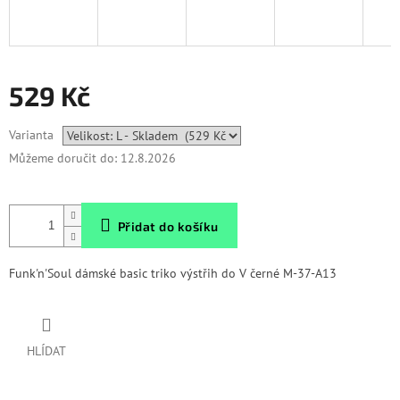
529 Kč
Měrná
Varianta
cena:
Můžeme doručit do:
12.8.2026
Přidat do košíku
Funk'n'Soul dámské basic triko výstřih do V černé M-37-A13
HLÍDAT