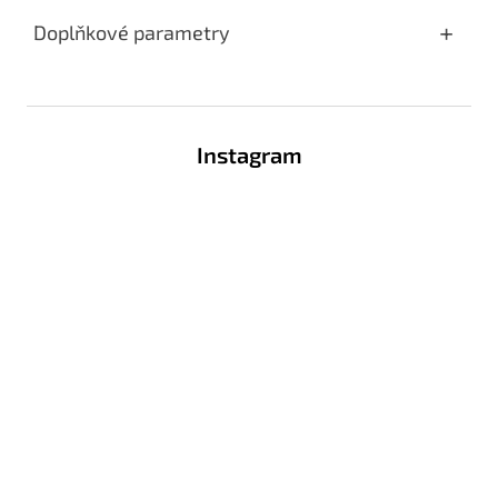
Doplňkové parametry
Z
á
Instagram
p
a
t
í