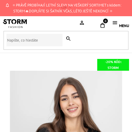
Přejít
🔅PRÁVĚ PROBÍHAJÍ LETNÍ SLEVY NA VEŠKERÝ SORTIMET s kódem:
CZK
na
STORM🔥DOPLŇTE SI ŠATNÍK VČAS, LÉTO JEŠTĚ NEKONCÍ 🔅
obsah
NÁKUPNÍ
KOŠÍK
-20% KÓD:
STORM