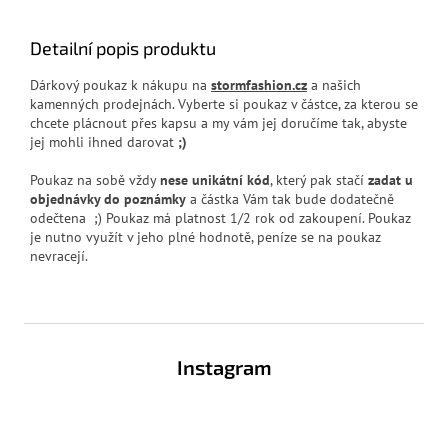
Detailní popis produktu
Dárkový poukaz k nákupu na
stormfashion.cz
a našich
kamenných prodejnách. Vyberte si poukaz v částce, za kterou se
chcete plácnout přes kapsu a my vám jej doručíme tak, abyste
jej mohli ihned darovat
;)
Poukaz na sobě vždy
nese unikátní kód
, který pak stačí
zadat u
objednávky do poznámky
a částka Vám tak bude dodatečně
odečtena ;) Poukaz má platnost 1/2 rok od zakoupení. Poukaz
je nutno využít v jeho plné hodnotě, peníze se na poukaz
nevracejí.
Z
á
Instagram
p
a
t
í