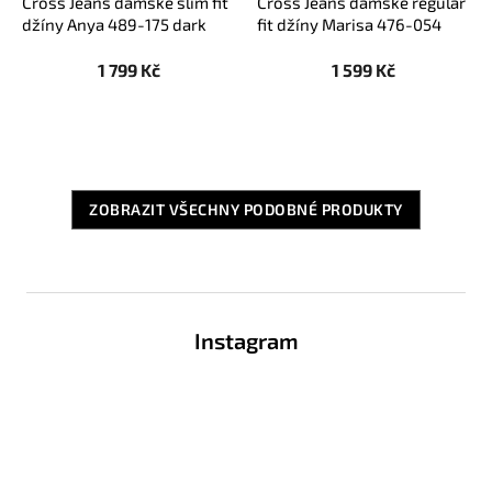
Cross Jeans dámské slim fit
Cross Jeans dámské regular
džíny Anya 489-175 dark
fit džíny Marisa 476-054
mid blue
black
1 799 Kč
1 599 Kč
ZOBRAZIT VŠECHNY PODOBNÉ PRODUKTY
Z
á
Instagram
p
a
t
í