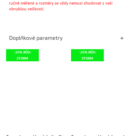
ručně měřené a rozměry se vždy nemusí shodovat s vaší
obvyklou velikostí.
Doplňkové parametry
-20% KÓD:
-20% KÓD:
STORM
STORM