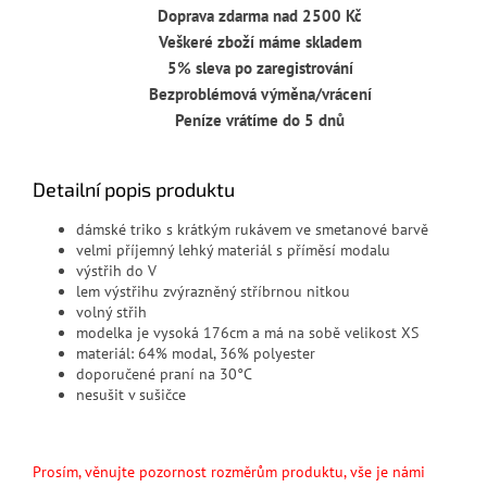
Doprava zdarma nad 2500 Kč
Veškeré zboží máme skladem
5% sleva po zaregistrování
Bezproblémová výměna/vrácení
Peníze vrátíme do 5 dnů
Detailní popis produktu
dámské triko s krátkým rukávem ve smetanové barvě
velmi příjemný lehký materiál s příměsí modalu
výstřih do V
lem výstřihu zvýrazněný stříbrnou nitkou
volný střih
modelka je vysoká 176cm a má na sobě velikost XS
materiál: 64% modal, 36% polyester
doporučené praní na 30°C
nesušit v sušičce
Prosím, věnujte pozornost rozměrům produktu, vše je námi