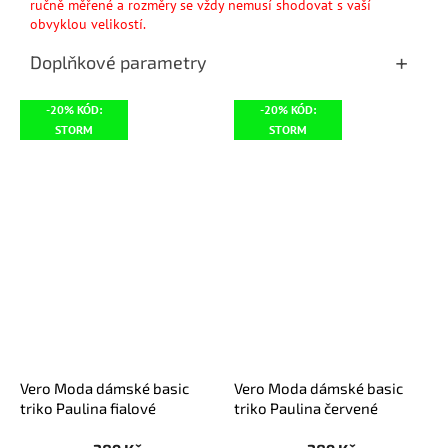
ručně měřené a rozměry se vždy nemusí shodovat s vaší
obvyklou velikostí.
Doplňkové parametry
-20% KÓD:
-20% KÓD:
STORM
STORM
Vero Moda dámské basic
Vero Moda dámské basic
triko Paulina fialové
triko Paulina červené