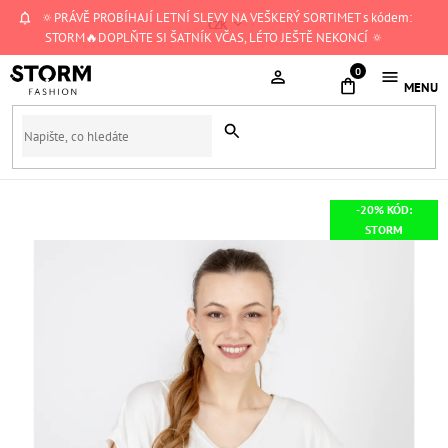
Přejít
🔅PRÁVĚ PROBÍHAJÍ LETNÍ SLEVY NA VEŠKERÝ SORTIMET s kódem:
CZK
na
STORM🔥DOPLŇTE SI ŠATNÍK VČAS, LÉTO JEŠTĚ NEKONCÍ 🔅
obsah
NÁKUPNÍ
KOŠÍK
-20% KÓD:
STORM