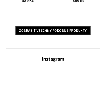
389 Kč
389 Kč
ZOBRAZIT VŠECHNY PODOBNÉ PRODUKTY
Z
á
Instagram
p
a
t
í